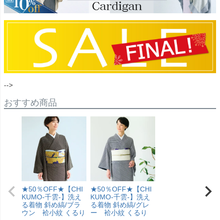
-->
おすすめ商品
★50％OFF★【CHI
★50％OFF★【CHI
KUMO-千雲-】洗え
KUMO-千雲-】洗え
る着物 斜め縞/ブラ
る着物 斜め縞/グレ
ウン 袷小紋 くるり
ー 袷小紋 くるり