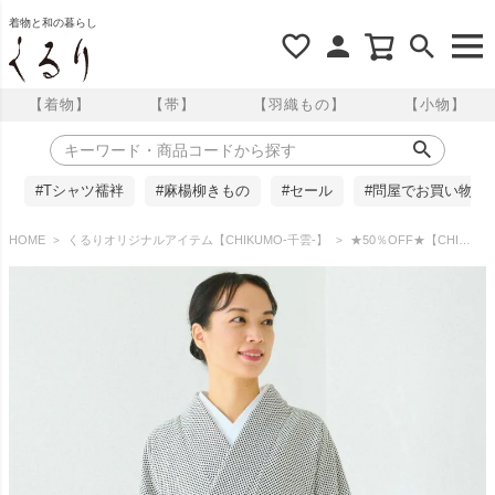
着物と和の暮らし
【着物】
【帯】
【羽織もの】
【小物】
#Tシャツ襦袢
#麻楊柳きもの
#セール
#問屋でお買い物
HOME
くるりオリジナルアイテム【CHIKUMO-千雲-】
★50％OFF★【CHIKUMO-千雲-】洗える着物 水玉/アイボリー 袷小紋 くるり