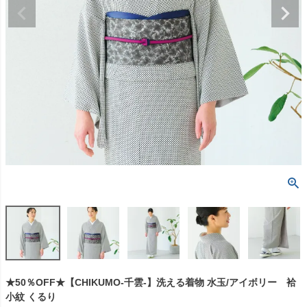
★50％OFF★【CHIKUMO-千雲-】洗える着物 水玉/アイボリー 袷
小紋 くるり