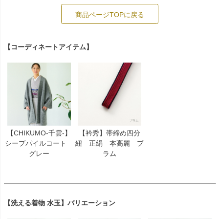
商品ページTOPに戻る
【コーディネートアイテム】
【CHIKUMO-千雲-】
【衿秀】帯締め四分
シープパイルコート
紐 正絹 本高麗 プ
グレー
ラム
【洗える着物 水玉】バリエーション