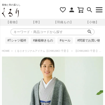
着物と和の暮らし
【着物】
【帯】
【羽織もの】
【小物】
#Tシャツ襦袢
#麻楊柳きもの
#セール
#問屋でお買い物
HOME
くるりオリジナルアイテム【CHIKUMO-千雲-】
【CHIKUMO-千雲-】シープパイルコート/グレー くるり