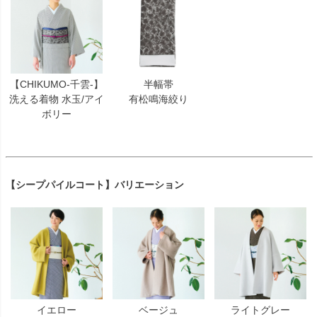
【CHIKUMO-千雲-】
半幅帯
洗える着物 水玉/アイ
有松鳴海絞り
ボリー
【シープパイルコート】バリエーション
イエロー
ベージュ
ライトグレー