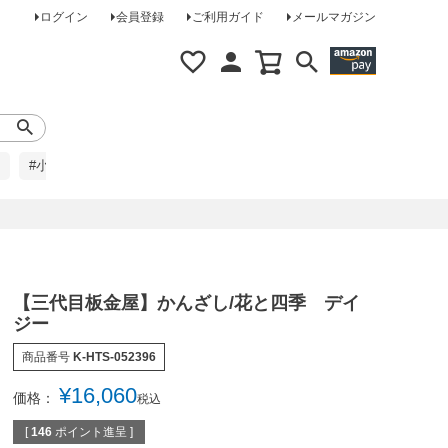
ログイン
会員登録
ご利用ガイド
メールマガジン
#小柄な方に
#レインコート
#ほめられ草履
【三代目板金屋】かんざし/花と四季 デイ
ジー
商品番号
K-HTS-052396
¥
16,060
価格：
税込
[
146
ポイント進呈 ]