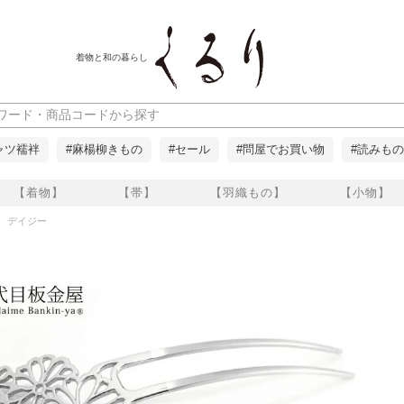
着物と和の暮らし
ャツ襦袢
#麻楊柳きもの
#セール
#問屋でお買い物
#読みもの
【着物】
【帯】
【羽織もの】
【小物】
 デイジー