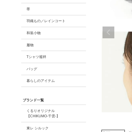
帯
羽織もの／レインコート
和装小物
履物
Tシャツ襦袢
バッグ
暮らしのアイテム
ブランド一覧
くるりオリジナル
【CHIKUMO-千雲-】
東レ シルック