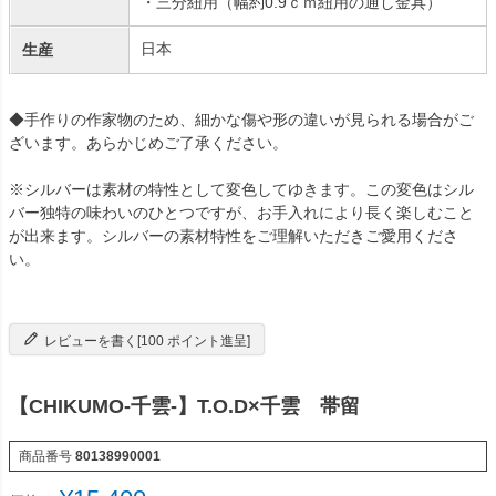
・三分紐用（幅約0.9ｃｍ紐用の通し金具）
日本
生産
◆手作りの作家物のため、細かな傷や形の違いが見られる場合がご
ざいます。あらかじめご了承ください。
※シルバーは素材の特性として変色してゆきます。この変色はシル
バー独特の味わいのひとつですが、お手入れにより長く楽しむこと
が出来ます。シルバーの素材特性をご理解いただきご愛用くださ
い。
レビューを書く[100 ポイント進呈]
【CHIKUMO-千雲-】T.O.D×千雲 帯留
商品番号
80138990001