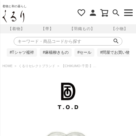
着物と和の暮らし
【着物】
【帯】
【羽織もの】
【小物】
#Tシャツ襦袢
#麻楊柳きもの
#セール
#問屋でお買い物
HOME
くるりセレクトブランド
【CHIKUMO-千雲-】T.O.D×千雲 帯留