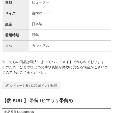
ピューター
素材
縦横約36mm
サイズ
日本製
生産
通年
着用時期
カジュアル
TPO
※こちらの商品は職人によってハンドメイドで作られております。
そのため、ひとつひとつの塗や表情が微妙に異なる場合がございま
すので予めご了承ください。
レビューを書く[100 ポイント進呈]
【数-SUU-】 帯留 /ヒマワリ帯留め
商品番号
OD0889996