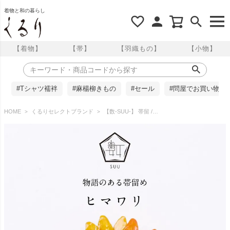
着物と和の暮らし
【着物】
【帯】
【羽織もの】
【小物】
#Tシャツ襦袢
#麻楊柳きもの
#セール
#問屋でお買い物
HOME
くるりセレクトブランド
【数-SUU-】 帯留 /ヒマワリ帯留め