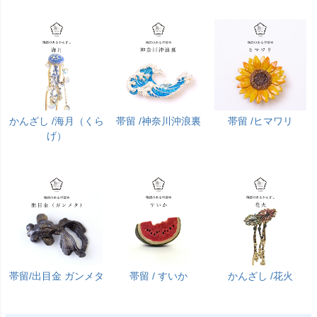
かんざし /海月（くら
帯留 /神奈川沖浪裏
帯留 /ヒマワリ
げ）
帯留/出目金 ガンメタ
帯留 / すいか
かんざし /花火