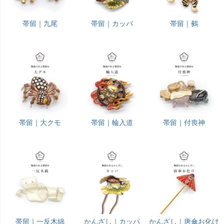
帯留｜九尾
帯留｜カッパ
帯留｜鵺
帯留｜大クモ
帯留｜輪入道
帯留｜付喪神
帯留｜一反木綿
かんざし｜カッパ
かんざし｜唐傘お化け