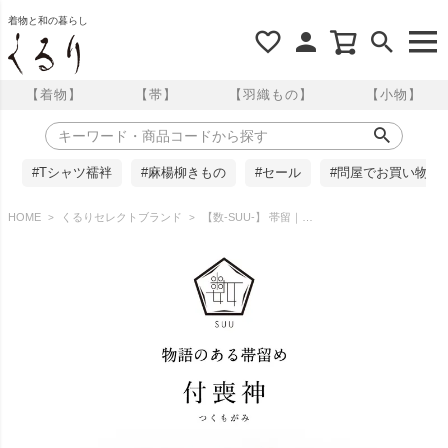
着物と和の暮らし
【着物】
【帯】
【羽織もの】
【小物】
#Tシャツ襦袢
#麻楊柳きもの
#セール
#問屋でお買い物
HOME
くるりセレクトブランド
【数-SUU-】 帯留｜付喪神（Tsukumogami）