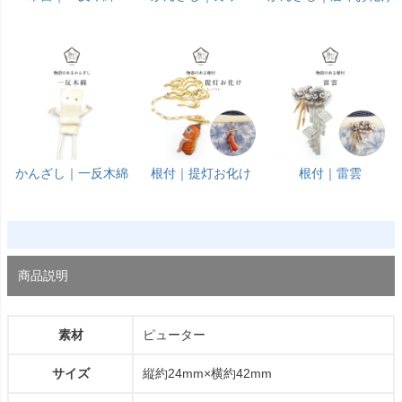
かんざし｜一反木綿
根付｜提灯お化け
根付｜雷雲
商品説明
素材
ピューター
サイズ
縦約24mm×横約42mm