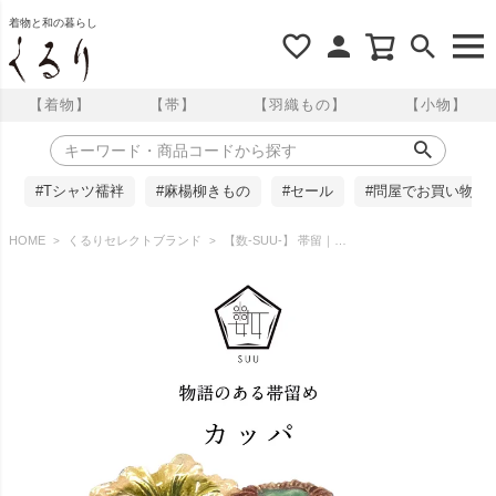
着物と和の暮らし
【着物】
【帯】
【羽織もの】
【小物】
#Tシャツ襦袢
#麻楊柳きもの
#セール
#問屋でお買い物
HOME
くるりセレクトブランド
【数-SUU-】 帯留｜カッパ（Kappa）