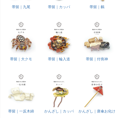
帯留｜九尾
帯留｜カッパ
帯留｜鵺
帯留｜大クモ
帯留｜輪入道
帯留｜付喪神
帯留｜一反木綿
かんざし｜カッパ
かんざし｜唐傘お化け