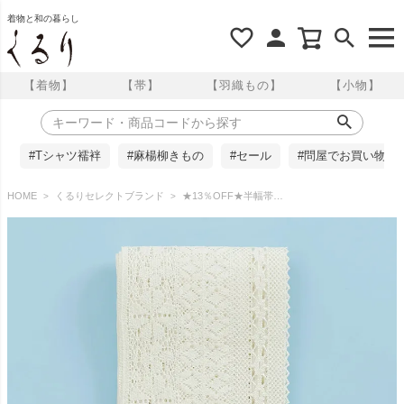
着物と和の暮らし
【着物】
【帯】
【羽織もの】
【小物】
#Tシャツ襦袢
#麻楊柳きもの
#セール
#問屋でお買い物
HOME
くるりセレクトブランド
★13％OFF★半幅帯 浴衣帯 レース 長尺 ホワイト 【着乃嘉】 くるり