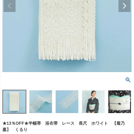
★13％OFF★半幅帯 浴衣帯 レース 長尺 ホワイト 【着乃
嘉】 くるり