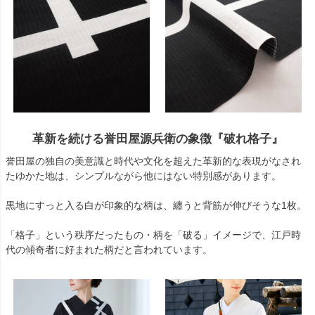
革新を続ける誉田屋源兵衛の象徴『破れ格子』
誉田屋の独自の美意識と時代や文化を超えた革新的な表現がなされ
たゆかた地は、シンプルながら他にはない特別感があります。
黒地にすっと入る白が印象的な柄は、纏うと背筋が伸びそうな1枚。
「格子」という秩序だったもの・柄を「破る」イメージで、江戸時
代の傾奇者に好まれた柄だと言われています。