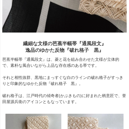
繊細な文様の芭蕉半幅帯『通風段文』
逸品のゆかた反物『破れ格子 黒』
芭蕉半幅帯『通風段文』は、菱と花を組み合わせた文様が立体的
で、素朴な風合いながら上品な存在感のある帯です。
それと相性抜群、黒地にまっすぐな白のラインの破れ格子がすっき
りと印象的なゆかた反物『破れ格子 黒』。
破れ格子は、江戸時代の傾奇者(かぶきもの)に好まれた柄意匠で、誉
田屋源兵衛のアイコンともなっています。