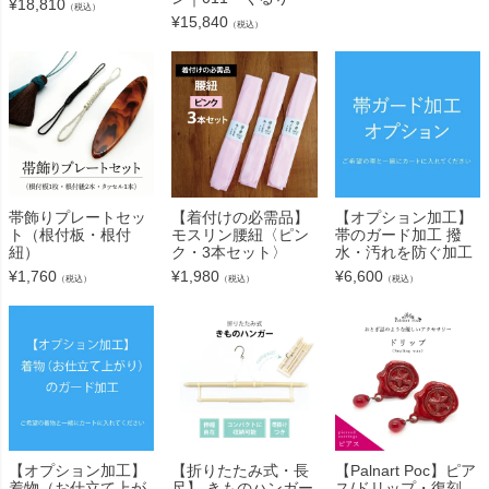
¥
18,810
（税込）
¥
15,840
（税込）
帯飾りプレートセッ
【着付けの必需品】
【オプション加工】
ト（根付板・根付
モスリン腰紐〈ピン
帯のガード加工 撥
紐）
ク・3本セット〉
水・汚れを防ぐ加工
¥
1,760
¥
1,980
¥
6,600
（税込）
（税込）
（税込）
【Palnart Poc】ピア
【オプション加工】
【折りたたみ式・長
ス/ドリップ・復刻
着物（お仕立て上が
尺】 きものハンガー