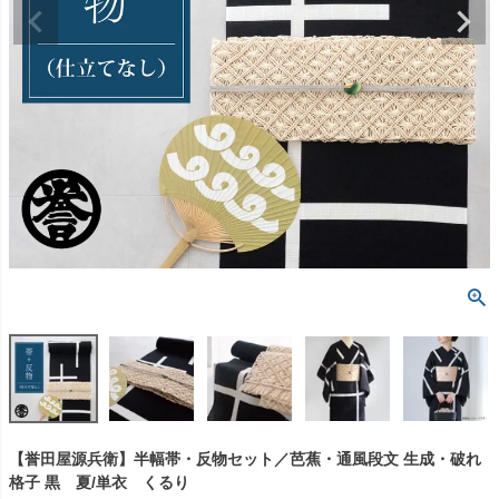
【誉田屋源兵衛】半幅帯・反物セット／芭蕉・通風段文 生成・破れ
格子 黒 夏/単衣 くるり