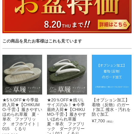
この商品を見たお客様はこれも見ています
★5％OFF★今季最
★20％OFF★残りL
【オプション加工】
終入荷★【CHIKUM
サイズのみ！★今季
着物（反物）のガー
O-千雲-】履きやすい
最終入荷★【CHIKU
ド加工 撥水・汚れを
ほめられ草履 夏・
MO-千雲-】履きやす
防ぐ加工
単衣 ファブリッ
いほめられ草履
¥
7,700
（税込）
ク オフホワイト｜
夏・単衣 ファブリ
015 くるり
ック ダークグリー
ン｜011 くるり