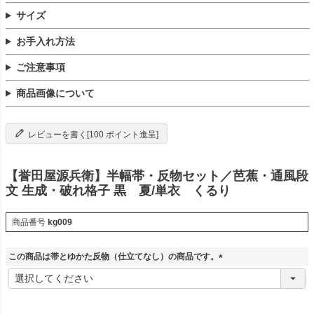
サイズ
お手入れ方法
ご注意事項
商品画像について
レビューを書く[100 ポイント進呈]
【誉田屋源兵衛】半幅帯・反物セット／芭蕉・通風段
文 生成・破れ格子 黒 夏/単衣 くるり
商品番号
kg009
この商品は帯とゆかた反物（仕立てなし）の商品です。
(
必
須
)