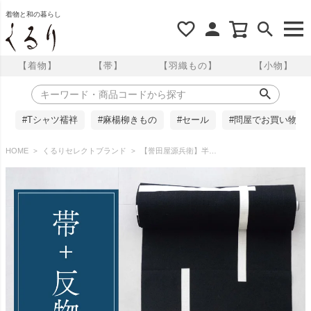
着物と和の暮らし
【着物】
【帯】
【羽織もの】
【小物】
#Tシャツ襦袢
#麻楊柳きもの
#セール
#問屋でお買い物
HOME
くるりセレクトブランド
【誉田屋源兵衛】半幅帯・反物セット／芭蕉・通風段文 生成・破れ格子 黒 夏/単衣 くるり