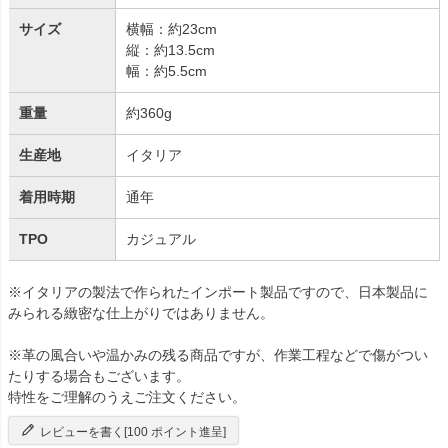
サイズ
横幅：約23cm
縦：約13.5cm
幅：約5.5cm
重量
約360g
生産地
イタリア
着用時期
通年
TPO
カジュアル
※イタリアの製法で作られたインポート製品ですので、日本製品に
みられる緻密な仕上がりではありません。
※革の風合いや温かみの残る商品ですが、作業工程などで傷がつい
たりする場合もございます。
特性をご理解のうえご注文ください。
レビューを書く[100 ポイント進呈]