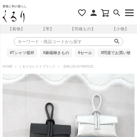
着物と和の暮らし
【着物】
【帯】
【羽織もの】
【小物】
#Tシャツ襦袢
#麻楊柳きもの
#セール
#問屋でお買い物
HOME
くるりセレクトブランド
【MILLELA FIRENZE（ミレッラフィレンツェ）】 ループハンドバック