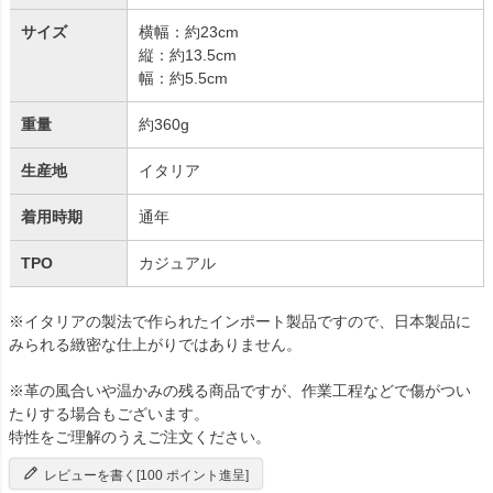
サイズ
横幅：約23cm
縦：約13.5cm
幅：約5.5cm
重量
約360g
生産地
イタリア
着用時期
通年
TPO
カジュアル
※イタリアの製法で作られたインポート製品ですので、日本製品に
みられる緻密な仕上がりではありません。
※革の風合いや温かみの残る商品ですが、作業工程などで傷がつい
たりする場合もございます。
特性をご理解のうえご注文ください。
レビューを書く[100 ポイント進呈]