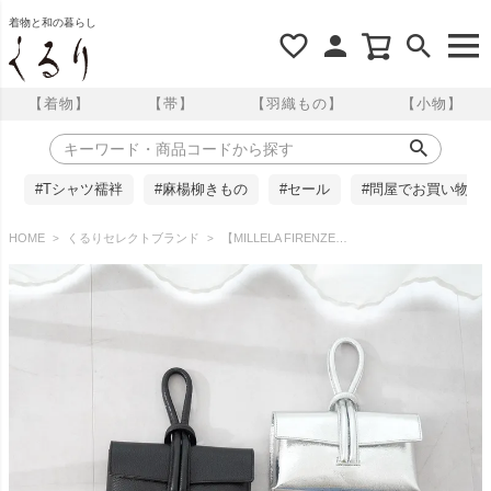
着物と和の暮らし
【着物】
【帯】
【羽織もの】
【小物】
#Tシャツ襦袢
#麻楊柳きもの
#セール
#問屋でお買い物
HOME
くるりセレクトブランド
【MILLELA FIRENZE（ミレッラフィレンツェ）】 ループハンドバック