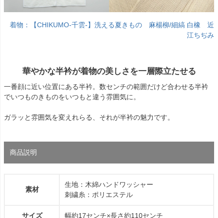
着物：【CHIKUMO-千雲-】洗える夏きもの 麻楊柳/細縞 白橡 近
江ちぢみ
華やかな半衿が着物の美しさを一層際立たせる
一番顔に近い位置にある半衿。数センチの範囲だけど合わせる半衿
でいつものきものをいつもと違う雰囲気に。
ガラッと雰囲気を変えれらる、それが半衿の魅力です。
商品説明
生地：木綿ハンドワッシャー
素材
刺繍糸：ポリエステル
サイズ
幅約17センチ×長さ約110センチ