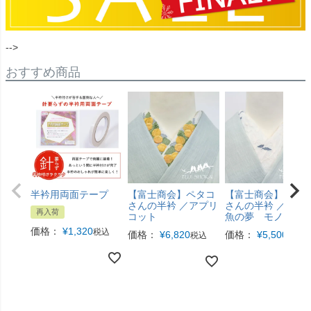
-->
おすすめ商品
半衿用両面テープ
【富士商会】ペタコ
【富士商会】ペタ
さんの半衿 ／アプリ
さんの半衿 ／絽 
再入荷
コット
魚の夢 モノトー
価格：
¥
1,320
税込
価格：
¥
6,820
価格：
¥
5,500
税込
税込