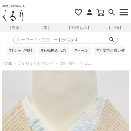
着物と和の暮らし
【着物】
【帯】
【羽織もの】
【小物】
#Tシャツ襦袢
#麻楊柳きもの
#セール
#問屋でお買い物
HOME
くるりセレクトブランド
【富士商会】ペタコさんの半衿 ／紫陽花