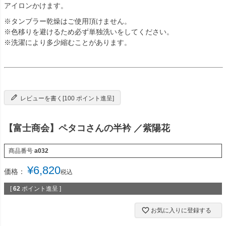
アイロンかけます。
※タンブラー乾燥はご使用頂けません。
※色移りを避けるため必ず単独洗いをしてください。
※洗濯により多少縮むことがあります。
レビューを書く[100 ポイント進呈]
【富士商会】ペタコさんの半衿 ／紫陽花
商品番号
a032
¥
6,820
価格：
税込
[
62
ポイント進呈 ]
お気に入りに登録する