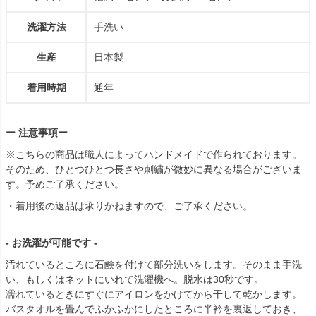
洗濯方法
手洗い
生産
日本製
着用時期
通年
ー 注意事項ー
※こちらの商品は職人によってハンドメイドで作られております。
そのため、ひとつひとつ長さや刺繍が微妙に異なる場合がございま
す。予めご了承ください。
・着用後の返品は承りかねますので、ご了承ください。
- お洗濯が可能です -
汚れているところに石鹸を付けて部分洗いをします。そのまま手洗
い、もしくはネットにいれて洗濯機へ。脱水は30秒です。
濡れているときにすぐにアイロンをかけてから干して乾かします。
バスタオルを畳んでふかふかにしたところに半衿を裏返しておき、