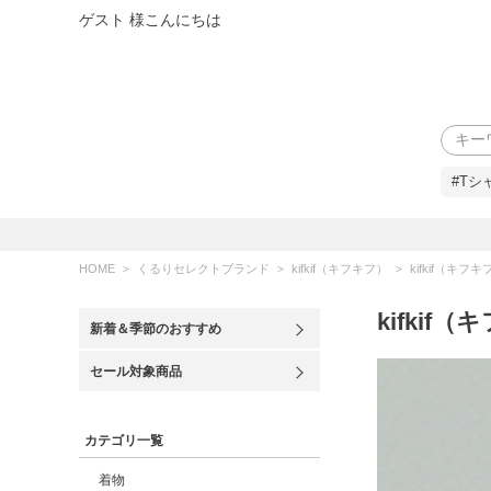
ゲスト 様こんにちは
検索
#Tシ
HOME
くるりセレクトブランド
kifkif（キフキフ）
kifkif（キ
kifki
新着＆季節のおすすめ
セール対象商品
カテゴリ一覧
着物