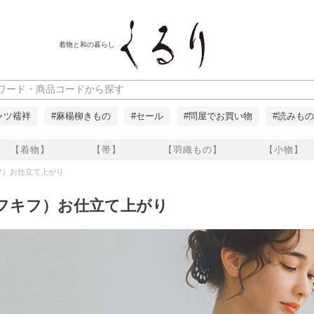
着物と和の暮らし
ャツ襦袢
#麻楊柳きもの
#セール
#問屋でお買い物
#読みもの
【着物】
【帯】
【羽織もの】
【小物】
フキフ）お仕立て上がり
f（キフキフ）お仕立て上がり