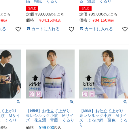
縞 鴇鼠 くるり
る 漆黒 くるり
SALE
SALE
定価
¥
99,000
定価
¥
99,000
ところ
のところ
のところ
0
価格：
¥
84,150
価格：
¥
84,150
税込
税込
税込
れる
カートに入れる
カートに入れる
お仕立て上がり
【kifkif】お仕立て上がり
【kifkif】お仕立て上がり
小紋 Mサイ
東レシルック小紋 Mサイ
東レシルック小紋 Mサイ
黒 くるり
ズ 花立涌 青藤 くるり
ズ よろけ縞 藤色 くる
り
0
価格：
¥
99,000
税込
税込