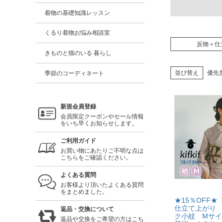
着物の基礎知識レッスン
くるり着物お悩み相談室
反物＋仕
きものと猫のいる 暮らし
並び替え
優先
季節のコーディネート
新規会員登録
会員限定クーポンやセール情報
をいち早くお知らせします。
ご利用ガイド
お買い物にあたりご不明な点は
こちらをご確認ください。
よくある質問
お客様より頂いたよくある質問
をまとめました。
★15％OFF★【k
仕立て上がり
返品・交換について
ク小紋 Mサ
返品や交換をご希望の方はこち