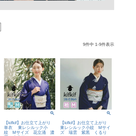
9
件中
1
-
9
件表示
【kifkif】お仕立て上がり
【kifkif】お仕立て上がり
単衣 東レシルック小
東レシルック小紋 Mサイ
紋 Mサイズ 花立涌 濃
ズ 瑞雲 紫黒 くるり