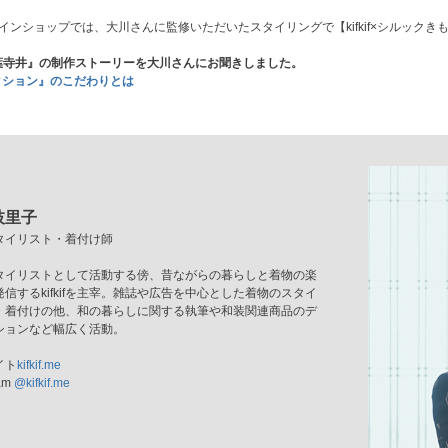
インショップでは、大川さんに監修いただいたスタイリングで【kifkif×シルック
 × 万葉寺井』の制作ストーリーを大川さんにお聞きしました。
コレクション』のこだわりとは
枝里子
タイリスト・着付け師
タイリストとして活動する傍、昔ながらの暮らしと着物の楽
信するkifkifを主宰。雑誌や広告を中心とした着物のスタイ
・着付けの他、和の暮らしに関する執筆や和装関連商品のデ
ションなど幅広く活動。
イト
kifkif.me
am
@kifkif.me