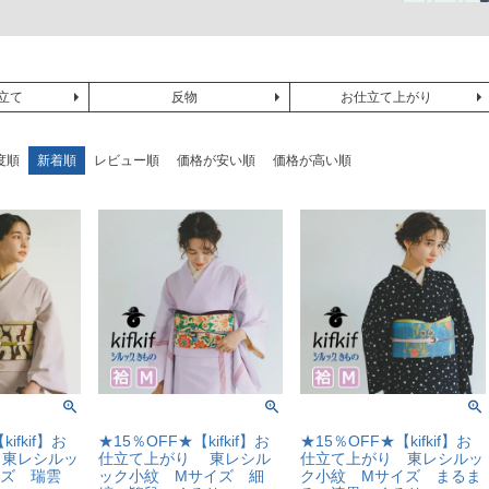
立て
反物
お仕立て上がり
度順
新着順
レビュー順
価格が安い順
価格が高い順
ifkif】お
★15％OFF★【kifkif】お
★15％OFF★【kifkif】お
 東レシルッ
仕立て上がり 東レシル
仕立て上がり 東レシルッ
イズ 瑞雲
ック小紋 Mサイズ 細
ク小紋 Mサイズ まるま