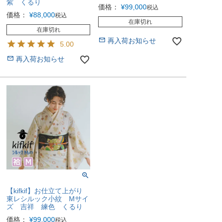
紫 くるり
価格：
¥
99,000
税込
価格：
¥
88,000
税込
在庫切れ
在庫切れ
再入荷お知らせ
5.00
再入荷お知らせ
【kifkif】お仕立て上がり
東レシルック小紋 Mサイ
ズ 吉祥 練色 くるり
価格：
¥
99,000
税込