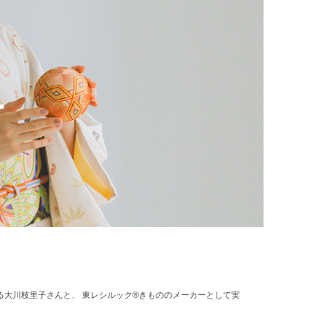
する大川枝里子さんと、 東レシルック®きもののメーカーとして実