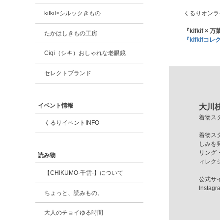
kifkif×シルックきもの
くるりオンラ
『kifkif
たかはしきもの工房
『kifkif
Ciqi（シキ）おしゃれな老眼鏡
セレクトブランド
イベント情報
大川
着物ス
くるりイベントINFO
着物ス
しみを発
リング
読み物
ィレク
【CHIKUMO-千雲-】について
公式サ
Instagr
ちょっと、読みもの。
大人のチョイゆる時間