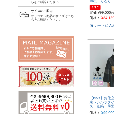
薄桜 くるり
らをご確認ください。
SALE
サイズのご案内
定価
¥
99,000
の
オリジナル商品のサイズはこち
価格：
¥
84,15
らをご確認ください。
カートに入
【kifkif】
東レシルック
ズ 細縞 墨
価格：
¥
99,00