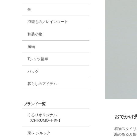
帯
羽織もの／レインコート
和装小物
履物
Tシャツ襦袢
バッグ
暮らしのアイテム
ブランド一覧
くるりオリジナル
おでかけ
【CHIKUMO-千雲-】
着物スタイリ
東レ シルック
績のある万葉