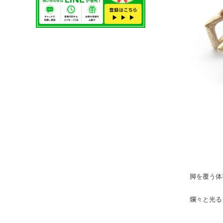
脚を覆う体
爛々と光る