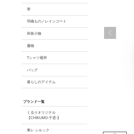
帯
羽織もの／レインコート
和装小物
履物
Tシャツ襦袢
バッグ
暮らしのアイテム
ブランド一覧
くるりオリジナル
【CHIKUMO-千雲-】
東レ シルック