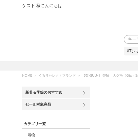
ゲスト 様こんにちは
検索
#Tシ
HOME
くるりセレクトブランド
【数-SUU-】 帯留｜大グモ（Giant Sp
新着＆季節のおすすめ
セール対象商品
カテゴリ一覧
着物