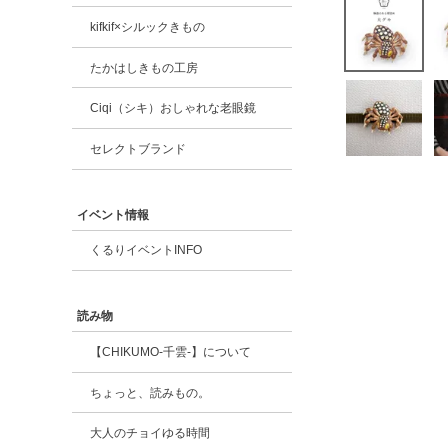
kifkif×シルックきもの
たかはしきもの工房
Ciqi（シキ）おしゃれな老眼鏡
セレクトブランド
イベント情報
くるりイベントINFO
読み物
【CHIKUMO-千雲-】について
ちょっと、読みもの。
大人のチョイゆる時間