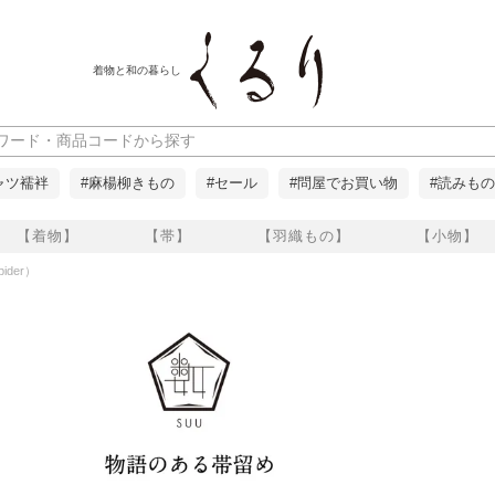
着物と和の暮らし
ャツ襦袢
#麻楊柳きもの
#セール
#問屋でお買い物
#読みもの
【着物】
【帯】
【羽織もの】
【小物】
ider）