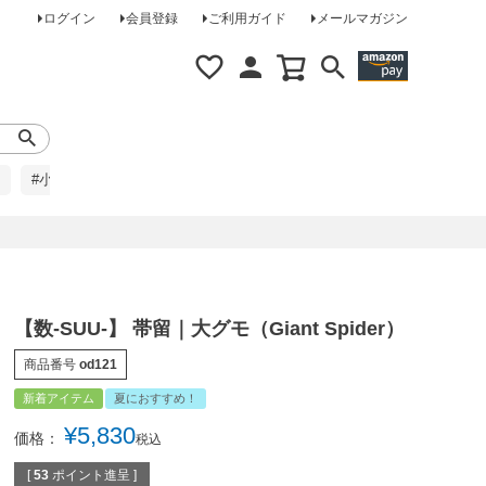
ログイン
会員登録
ご利用ガイド
メールマガジン
#小柄な方に
#レインコート
#ほめられ草履
【数-SUU-】 帯留｜大グモ（Giant Spider）
商品番号
od121
新着アイテム
夏におすすめ！
¥
5,830
価格：
税込
[
53
ポイント進呈 ]