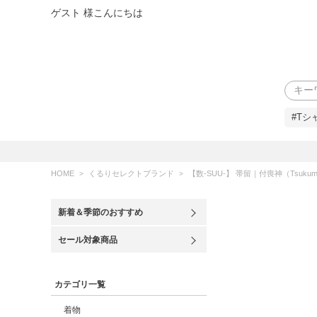
ゲスト 様こんにちは
検索
#Tシ
HOME
くるりセレクトブランド
【数-SUU-】 帯留｜付喪神（Tsukum
新着＆季節のおすすめ
セール対象商品
カテゴリ一覧
着物