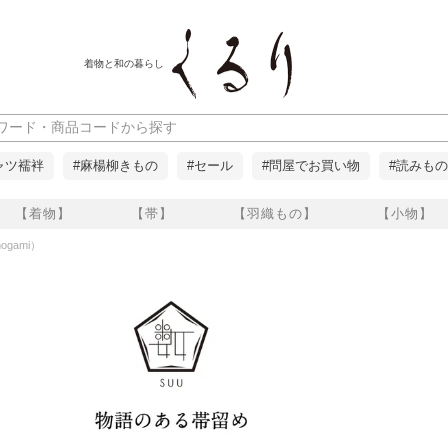
着物と和の暮らし
ャツ襦袢
#麻楊柳きもの
#セール
#問屋でお買い物
#読みもの
【着物】
【帯】
【羽織もの】
【小物】
ogami）