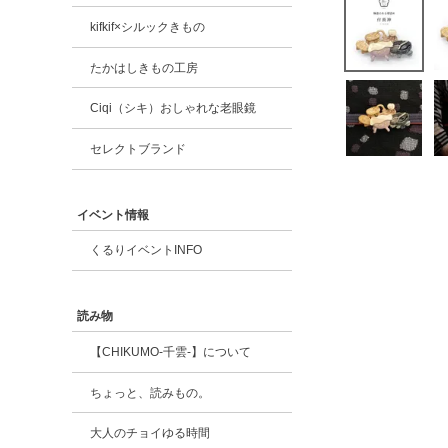
kifkif×シルックきもの
たかはしきもの工房
Ciqi（シキ）おしゃれな老眼鏡
セレクトブランド
イベント情報
くるりイベントINFO
読み物
【CHIKUMO-千雲-】について
ちょっと、読みもの。
大人のチョイゆる時間