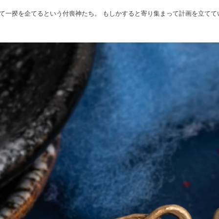
て一揆を企てるという付喪神たち。 もしかすると寄り集まって計画を立てて