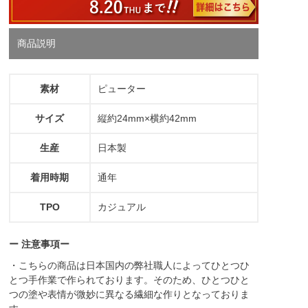
商品説明
素材
ピューター
サイズ
縦約24mm×横約42mm
生産
日本製
着用時期
通年
TPO
カジュアル
ー 注意事項ー
・こちらの商品は日本国内の弊社職人によってひとつひ
とつ手作業で作られております。そのため、ひとつひと
つの塗や表情が微妙に異なる繊細な作りとなっておりま