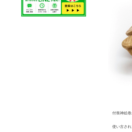
付喪神絵巻
使い古され