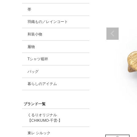
帯
羽織もの／レインコート
和装小物
履物
Tシャツ襦袢
バッグ
暮らしのアイテム
ブランド一覧
くるりオリジナル
【CHIKUMO-千雲-】
東レ シルック