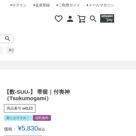
ログイン
会員登録
ご利用ガイド
メールマガジン
#小柄な方に
#レインコート
#ほめられ草履
【数-SUU-】 帯留｜付喪神
（Tsukumogami）
商品番号
od123
夏におすすめ！
送料無料
¥
5,830
価格：
税込