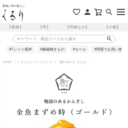
着物と和の暮らし
【着物】
【帯】
【羽織もの】
【小物】
#Tシャツ襦袢
#麻楊柳きもの
#セール
#問屋でお買い物
HOME
くるりセレクトブランド
【数-SUU-】 かんざし /金魚まずめ時 ゴールド