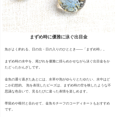
まずめ時に優雅に泳ぐ出目金
魚がよく釣れる、日の出・日の入りのひととき――「まずめ時」。
まずめ時の水中を、尾びれを優雅に揺らめかせながら泳ぐ出目金をか
たどったかんざしです。
金魚の通り過ぎたあとには、水草や泡がゆらりとたゆたい、水中はど
こか幻想的。 泡を表現したビーズは、まずめ時の空を映したような不
思議な色合いで、見るたびに違った表情を楽しめます。
帯留めや根付と合わせて、金魚モチーフのコーディネートもおすすめ
です。