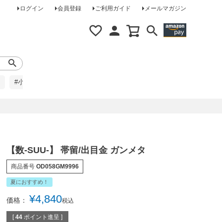
ログイン
会員登録
ご利用ガイド
メールマガジン
#小柄な方に
#レインコート
#ほめられ草履
【数-SUU-】 帯留/出目金 ガンメタ
商品番号
OD058GM9996
夏におすすめ！
¥
4,840
価格：
税込
[
44
ポイント進呈 ]