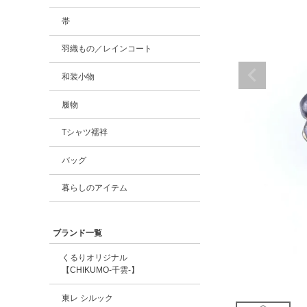
帯
羽織もの／レインコート
和装小物
履物
Tシャツ襦袢
バッグ
暮らしのアイテム
ブランド一覧
くるりオリジナル
【CHIKUMO-千雲-】
東レ シルック