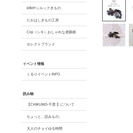
kifkif×シルックきもの
たかはしきもの工房
Ciqi（シキ）おしゃれな老眼鏡
セレクトブランド
イベント情報
くるりイベントINFO
読み物
【CHIKUMO-千雲-】について
ちょっと、読みもの。
大人のチョイゆる時間