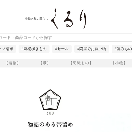
着物と和の暮らし
ャツ襦袢
#麻楊柳きもの
#セール
#問屋でお買い物
#読みもの
【着物】
【帯】
【羽織もの】
【小物】