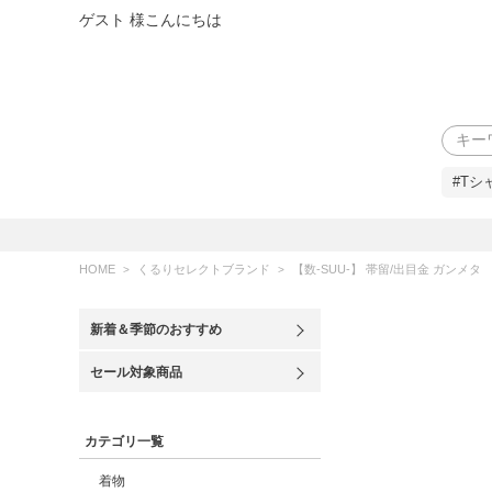
ゲスト 様こんにちは
検索
#Tシ
HOME
くるりセレクトブランド
【数-SUU-】 帯留/出目金 ガンメタ
新着＆季節のおすすめ
セール対象商品
カテゴリ一覧
着物