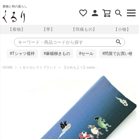
着物と和の暮らし
【着物】
【帯】
【羽織もの】
【小物】
#Tシャツ襦袢
#麻楊柳きもの
#セール
#問屋でお買い物
HOME
くるりセレクトブランド
【そめもよう】some-pri 半幅帯 「新妖怪たち」 くるり