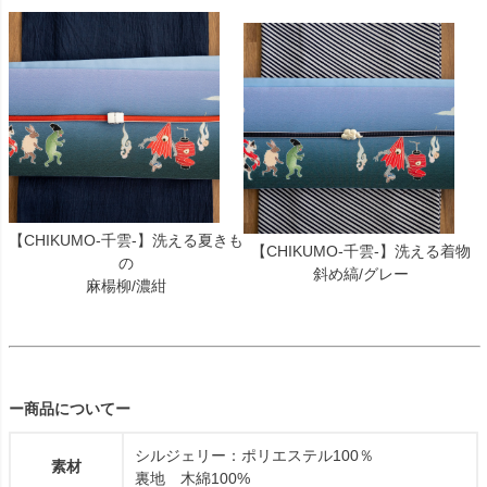
【CHIKUMO-千雲-】洗える夏きも
【CHIKUMO-千雲-】洗える着物
の
斜め縞/グレー
麻楊柳/濃紺
ー商品についてー
シルジェリー：ポリエステル100％
素材
裏地 木綿100%