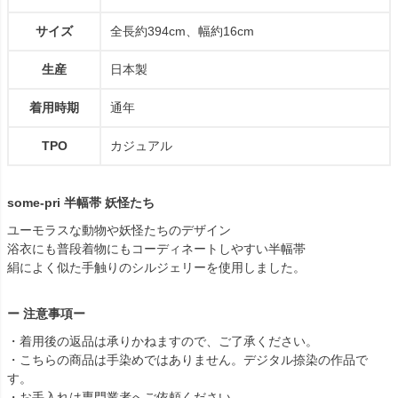
サイズ
全長約394cm、幅約16cm
生産
日本製
着用時期
通年
TPO
カジュアル
some-pri 半幅帯 妖怪たち
ユーモラスな動物や妖怪たちのデザイン
浴衣にも普段着物にもコーディネートしやすい半幅帯
絹によく似た手触りのシルジェリーを使用しました。
ー 注意事項ー
・着用後の返品は承りかねますので、ご了承ください。
・こちらの商品は手染めではありません。デジタル捺染の作品で
す。
・お手入れは専門業者へご依頼ください。