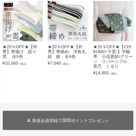
★20％OFF★【衿
★20％OFF★【衿
★25％OFF★【CHI
秀】帯揚げ 絞り
秀】帯締め 洋角丸
KUMO-千雲-】半幅
雲 全5色
組 銀 全4色
帯 小花更紗/グリー
ン リバーシブル
¥
10,560
¥
7,040
（税込）
（税込）
長尺 くるり
¥
14,850
（税込）
300
新規会員登録で
ポイントプレゼント