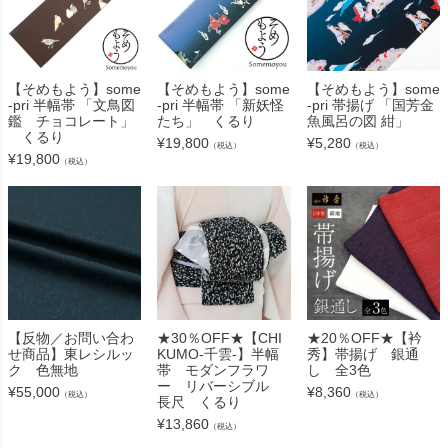
【そめもよう】some
【そめもよう】some
【そめもよう】some
-pri 半幅帯 「文鳥図
-pri 半幅帯 「新妖怪
-pri 帯揚げ 「国芳金
鑑 チョコレート」
たち」 くるり
魚風呂の図 紺」
くるり
¥
19,800
¥
5,280
（税込）
（税込）
¥
19,800
（税込）
【反物／お問い合わ
★30％OFF★【CHI
★20％OFF★【衿
せ商品】東レシルッ
KUMO-千雲-】半幅
秀】帯揚げ 銀通
ク 色無地
帯 モダンフラワ
し 全3色
ー リバーシブル
¥
55,000
¥
8,360
（税込）
（税込）
長尺 くるり
¥
13,860
（税込）