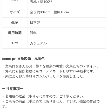
裏地：綿100%
サイズ
全長約394cm、幅約16cm
生産
日本製
着用時期
通年
TPO
カジュアル
some-pri 文鳥図鑑 浅葱色
・文鳥好きさん必見！様々な種類の可愛い文鳥たちのデザイン。
・浴衣にも普段着物にもコーディネートしやすい半幅帯です。
・絹によく似た手触りのシルジェリーを使用しました。
ー 注意事項ー
・着用後の返品は承りかねますので、ご了承ください。
・こちらの商品は手染めではありません。デジタル捺染の作品で
す。