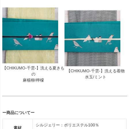
【CHIKUMO-千雲-】洗える夏きも
【CHIKUMO-千雲-】洗える着物
の
水玉/ミント
麻楊柳/檸檬
ー商品についてー
シルジェリー：ポリエステル100％
素材