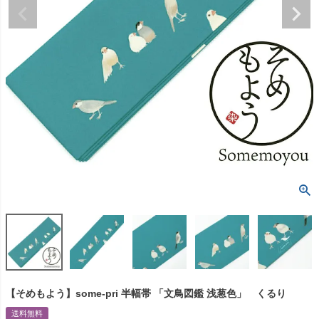
【そめもよう】some-pri 半幅帯 「文鳥図鑑 浅葱色」 くるり
送料無料