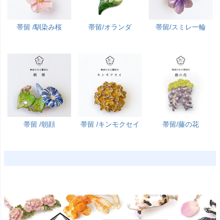
帯留 /馴染み桜
帯留/オランダ
帯留/スミレ一輪
帯留 /朝顔
帯留 /キンモクセイ
帯留/藤の花