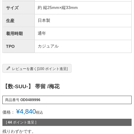
約 縦25mm×縦33mm
サイズ
日本製
生産
通年
着用時期
カジュアル
TPO
レビューを書く[100 ポイント進呈]
【数-SUU-】 帯留 /梅花
商品番号
OD0489996
¥
4,840
価格：
税込
[
44
ポイント進呈 ]
残りわずかです。