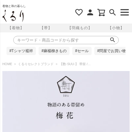
着物と和の暮らし
【着物】
【帯】
【羽織もの】
【小物】
#Tシャツ襦袢
#麻楊柳きもの
#セール
#問屋でお買い物
HOME
くるりセレクトブランド
【数-SUU-】 帯留 /梅花