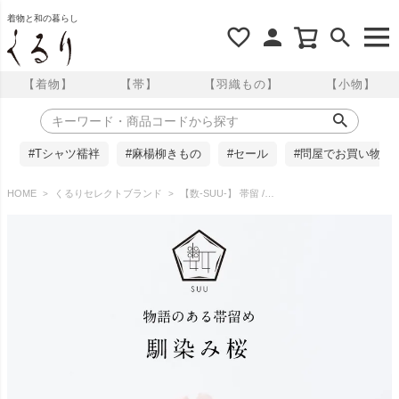
着物と和の暮らし
【着物】
【帯】
【羽織もの】
【小物】
#Tシャツ襦袢
#麻楊柳きもの
#セール
#問屋でお買い物
HOME
くるりセレクトブランド
【数-SUU-】 帯留 /馴染み桜