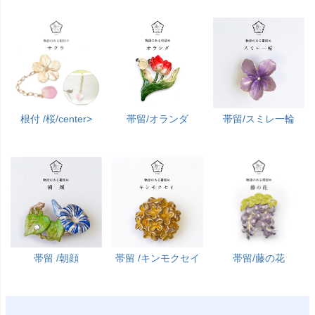
根付 /桜/center>
帯留/オランダ
帯留/スミレ一輪
帯留 /朝顔
帯留 /キンモクセイ
帯留/藤の花