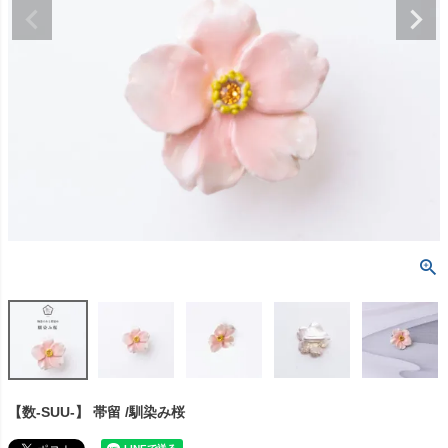
【数-SUU-】 帯留 /馴染み桜