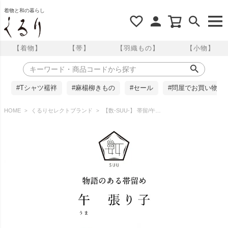
着物と和の暮らし
【着物】
【帯】
【羽織もの】
【小物】
#Tシャツ襦袢
#麻楊柳きもの
#セール
#問屋でお買い物
HOME
くるりセレクトブランド
【数-SUU-】 帯留/午張り子(Horse hariko）