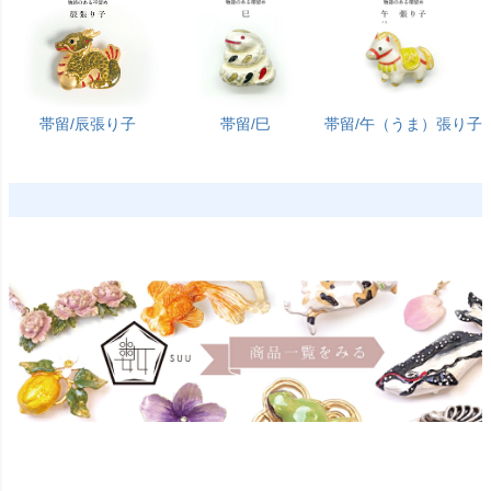
帯留/辰張り子
帯留/巳
帯留/午（うま）張り子