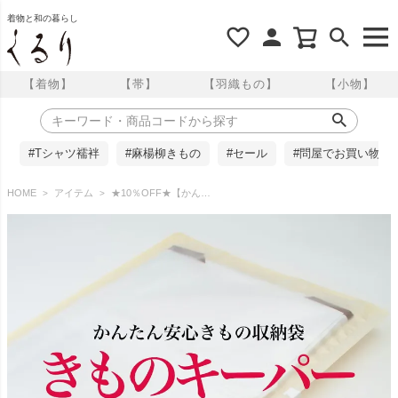
着物と和の暮らし
【着物】
【帯】
【羽織もの】
【小物】
#Tシャツ襦袢
#麻楊柳きもの
#セール
#問屋でお買い物
HOME
アイテム
★10％OFF★【かんたん安心きもの収納袋】きものキーパー