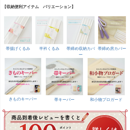
【収納便利アイテム バリエーション】
帯揚げくるみ
半衿くるみ
帯締め収納カバ
帯締め房カバー
ー
きものキーパー
帯キーパー
和小物プロガード