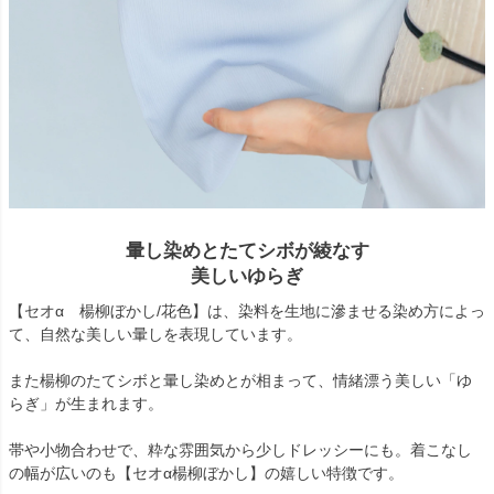
暈し染めとたてシボが綾なす
美しいゆらぎ
【セオα 楊柳ぼかし/花色】は、染料を生地に滲ませる染め方によっ
て、自然な美しい暈しを表現しています。
また楊柳のたてシボと暈し染めとが相まって、情緒漂う美しい「ゆ
らぎ」が生まれます。
帯や小物合わせで、粋な雰囲気から少しドレッシーにも。着こなし
の幅が広いのも【セオα楊柳ぼかし】の嬉しい特徴です。