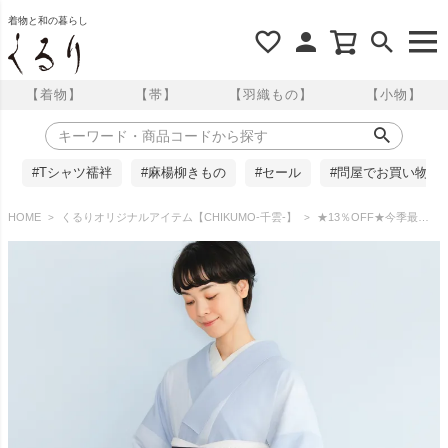
着物と和の暮らし
【着物】
【帯】
【羽織もの】
【小物】
#Tシャツ襦袢
#麻楊柳きもの
#セール
#問屋でお買い物
HOME
くるりオリジナルアイテム【CHIKUMO-千雲-】
★13％OFF★今季最終入荷！残りLサイズのみ★【CHIKUMO-千雲-】洗える着物 単衣/夏着物 東レ セオα 楊柳ぼかし/花色 水色 くるり