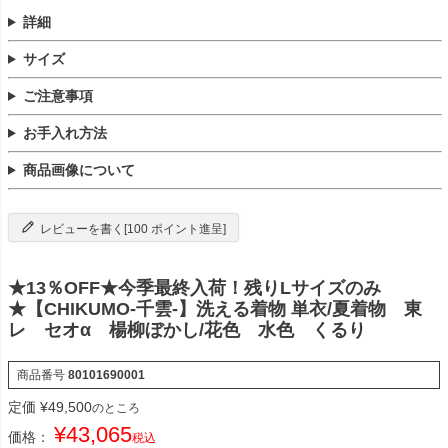
詳細
サイズ
ご注意事項
お手入れ方法
商品画像について
レビューを書く[100 ポイント進呈]
★13％OFF★今季最終入荷！残りLサイズのみ
★【CHIKUMO-千雲-】洗える着物 単衣/夏着物 東
レ セオα 楊柳ぼかし/花色 水色 くるり
商品番号
80101690001
定価
¥
49,500
のところ
¥
43,065
価格：
税込