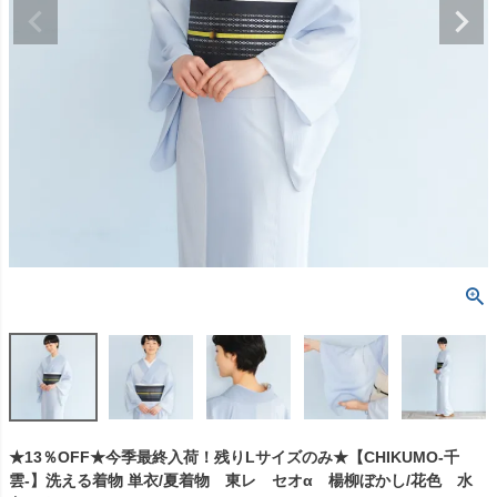
★13％OFF★今季最終入荷！残りLサイズのみ★【CHIKUMO-千
雲-】洗える着物 単衣/夏着物 東レ セオα 楊柳ぼかし/花色 水