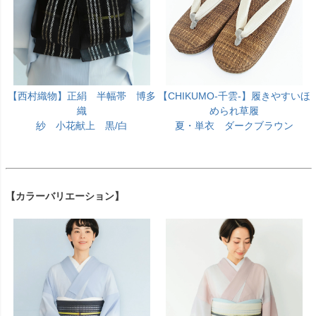
【西村織物】正絹 半幅帯 博多
【CHIKUMO-千雲-】履きやすいほ
織
められ草履
紗 小花献上 黒/白
夏・単衣 ダークブラウン
【カラーバリエーション】