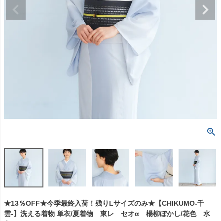
★13％OFF★今季最終入荷！残りLサイズのみ★【CHIKUMO-千
雲-】洗える着物 単衣/夏着物 東レ セオα 楊柳ぼかし/花色 水