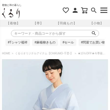
着物と和の暮らし
【着物】
【帯】
【羽織もの】
【小物】
#Tシャツ襦袢
#麻楊柳きもの
#セール
#問屋でお買い物
HOME
くるりオリジナルアイテム【CHIKUMO-千雲-】
★13％OFF★今季最終入荷！残りLサイズのみ★【CHIKUMO-千雲-】洗える着物 単衣/夏着物 東レ セオα 楊柳ぼかし/花色 水色 くるり