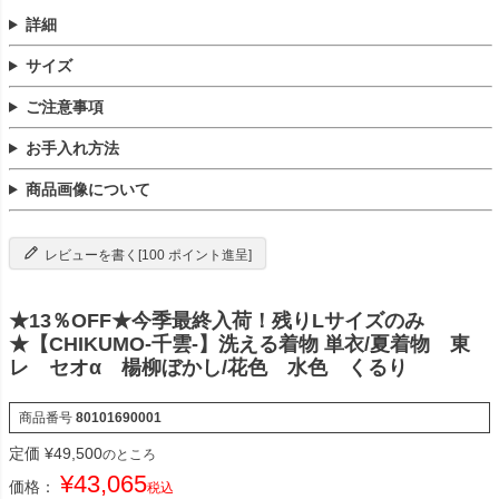
詳細
サイズ
ご注意事項
お手入れ方法
商品画像について
レビューを書く[100 ポイント進呈]
★13％OFF★今季最終入荷！残りLサイズのみ
★【CHIKUMO-千雲-】洗える着物 単衣/夏着物 東
レ セオα 楊柳ぼかし/花色 水色 くるり
商品番号
80101690001
定価
¥
49,500
のところ
¥
43,065
価格：
税込