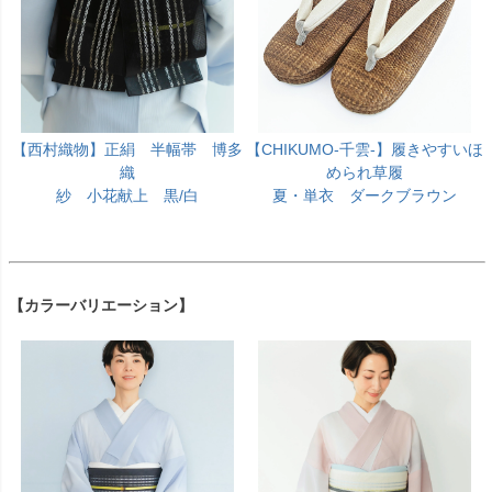
【西村織物】正絹 半幅帯 博多
【CHIKUMO-千雲-】履きやすいほ
織
められ草履
紗 小花献上 黒/白
夏・単衣 ダークブラウン
【カラーバリエーション】