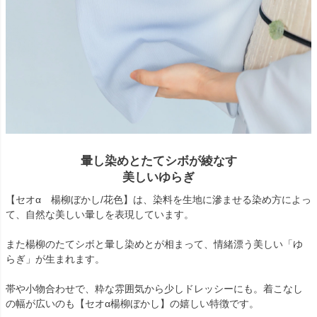
暈し染めとたてシボが綾なす
美しいゆらぎ
【セオα 楊柳ぼかし/花色】は、染料を生地に滲ませる染め方によっ
て、自然な美しい暈しを表現しています。
また楊柳のたてシボと暈し染めとが相まって、情緒漂う美しい「ゆ
らぎ」が生まれます。
帯や小物合わせで、粋な雰囲気から少しドレッシーにも。着こなし
の幅が広いのも【セオα楊柳ぼかし】の嬉しい特徴です。