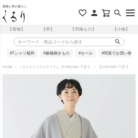
着物と和の暮らし
【着物】
【帯】
【羽織もの】
【小物】
#Tシャツ襦袢
#麻楊柳きもの
#セール
#問屋でお買い物
HOME
くるりオリジナルアイテム【CHIKUMO-千雲-】
【CHIKUMO-千雲-】シープパイルショートコート/ライトグレー くるり