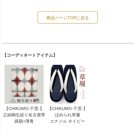
商品ページTOPに戻る
【コーディネートアイテム】
【CHIKUMO-千雲-】
【CHIKUMO-千雲-】
正絹桐生絞り名古屋帯
ほめられ草履
臙脂×薄青
エナメル ネイビー