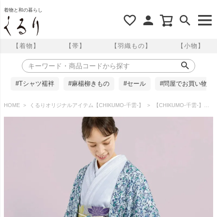
着物と和の暮らし
【着物】
【帯】
【羽織もの】
【小物】
#Tシャツ襦袢
#麻楊柳きもの
#セール
#問屋でお買い物
HOME
くるりオリジナルアイテム【CHIKUMO-千雲-】
【CHIKUMO-千雲-】洗える薄羽織 ジョーゼット リーフ ブルー×グレー(80cm丈）くるり