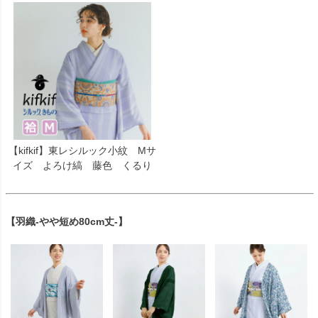
【kifkif】東レシルック小紋 Mサ
イズ よろけ縞 藤色 くるり
【羽織-やや短め80cm丈-】