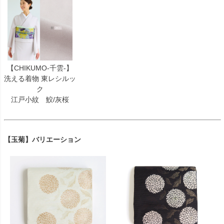
【CHIKUMO-千雲-】
洗える着物 東レシルッ
ク
江戸小紋 鮫/灰桜
【玉菊】バリエーション