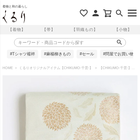
着物と和の暮らし
【着物】
【帯】
【羽織もの】
【小物】
#Tシャツ襦袢
#麻楊柳きもの
#セール
#問屋でお買い物
HOME
くるりオリジナルアイテム【CHIKUMO-千雲-】
【CHIKUMO-千雲-】博多織名古屋帯 玉菊／乳白 くるり