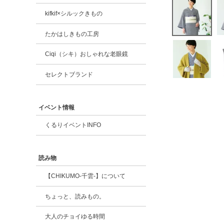
kifkif×シルックきもの
たかはしきもの工房
Ciqi（シキ）おしゃれな老眼鏡
セレクトブランド
イベント情報
くるりイベントINFO
読み物
【CHIKUMO-千雲-】について
ちょっと、読みもの。
大人のチョイゆる時間