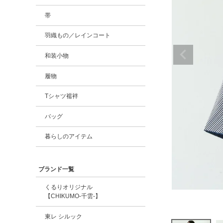
帯
羽織もの／レインコート
和装小物
履物
Tシャツ襦袢
バッグ
暮らしのアイテム
ブランド一覧
くるりオリジナル
【CHIKUMO-千雲-】
東レ シルック