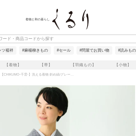
着物と和の暮らし
ャツ襦袢
#麻楊柳きもの
#セール
#問屋でお買い物
#読みもの
【着物】
【帯】
【羽織もの】
【小物】
CHIKUMO-千雲-】洗える着物 斜め縞/グレー 袷小紋 くるり