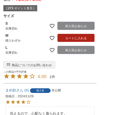
[
273
ポイント進呈 ]
サイズ
S
再入荷お知らせ
在庫切れ
M
カートに入れる
残りわずか
L
再入荷お知らせ
在庫切れ
商品についてのお問い合わせ
4.00
1
まめ奴
6
非公開
購入者
投稿日
2024/11/28
洗えるので、心配なく着られます。
