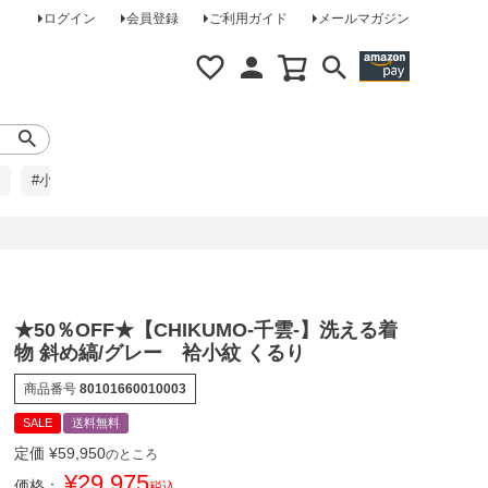
ログイン
会員登録
ご利用ガイド
メールマガジン
#小柄な方に
#レインコート
#ほめられ草履
★50％OFF★【CHIKUMO-千雲-】洗える着
物 斜め縞/グレー 袷小紋 くるり
商品番号
80101660010003
SALE
送料無料
定価
¥
59,950
のところ
¥
29,975
価格：
税込