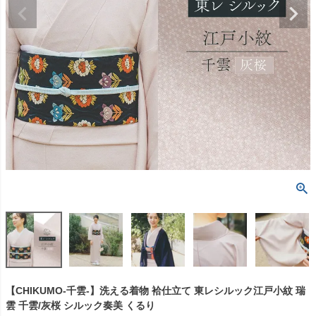
【CHIKUMO-千雲-】洗える着物 袷仕立て 東レシルック江戸小紋 瑞
雲 千雲/灰桜 シルック奏美 くるり