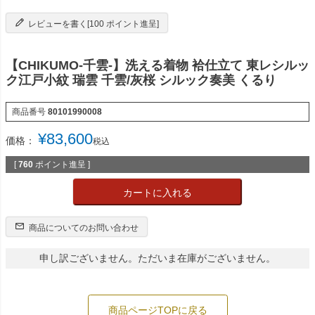
レビューを書く[100 ポイント進呈]
【CHIKUMO-千雲-】洗える着物 袷仕立て 東レシルッ
ク江戸小紋 瑞雲 千雲/灰桜 シルック奏美 くるり
商品番号
80101990008
¥
83,600
価格：
税込
[
760
ポイント進呈 ]
カートに入れる
商品についてのお問い合わせ
申し訳ございません。ただいま在庫がございません。
商品ページTOPに戻る