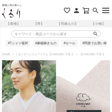
着物と和の暮らし
【着物】
【帯】
【羽織もの】
【小物】
#Tシャツ襦袢
#麻楊柳きもの
#セール
#問屋でお買い物
HOME
くるりオリジナルアイテム【CHIKUMO-千雲-】
【CHIKUMO-千雲-】洗える着物 袷仕立て 東レシルック江戸小紋 瑞雲 千雲/灰桜 シルック奏美 くるり