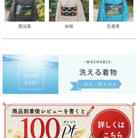
憲法茶
灰桜
孔雀青