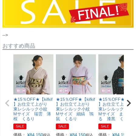
-->
おすすめ商品
★15％OFF★【kifkif
★15％OFF★【kifkif
★15％OFF★【kifki
】お仕立て上がり
】お仕立て上がり
】お仕立て上が
東レシルック小紋
東レシルック小紋
東レシルック小
Mサイズ 瑞雲 薄
Mサイズ 細縞 鴇
Mサイズ まるま
桜 くるり
鼠 くるり
る 漆黒 くるり
SALE
SALE
SALE
価格：
¥
84,150
価格：
¥
84,150
価格：
¥
84,150
税込
税込
税込