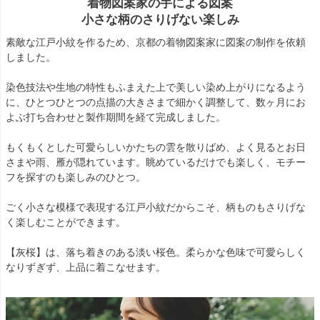
着物図案家の手による図案
小さな柄のさりげない楽しみ
素敵な江戸小紋を作るため、京都の着物図案家に図案の制作を依頼
しました。
染色技法や生地の特性もふまえた上で美しい染め上がりになるよう
に、ひとつひとつの点描の大きさまで細かく調整して、数ヶ月にお
よぶ打ち合わせと製作期間を経て完成しました。
もくもくとした可愛らしいかたちの雲を散りばめ、よく見るとお日
さまや雨、雁が隠れています。眺めているだけでも楽しく、モチー
フを探すのも楽しみのひとつ。
ごく小さな模様で表現する江戸小紋だからこそ、柄ものもさりげな
く楽しむことができます。
【灰桜】は、落ち着きのある淡い桜色。柔らかな色味で可愛らしく
なりずぎず、上品に着こなせます。