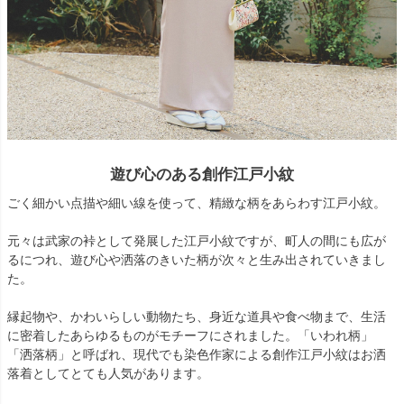
遊び心のある創作江戸小紋
ごく細かい点描や細い線を使って、精緻な柄をあらわす江戸小紋。
元々は武家の裃として発展した江戸小紋ですが、町人の間にも広が
るにつれ、遊び心や洒落のきいた柄が次々と生み出されていきまし
た。
縁起物や、かわいらしい動物たち、身近な道具や食べ物まで、生活
に密着したあらゆるものがモチーフにされました。「いわれ柄」
「洒落柄」と呼ばれ、現代でも染色作家による創作江戸小紋はお洒
落着としてとても人気があります。