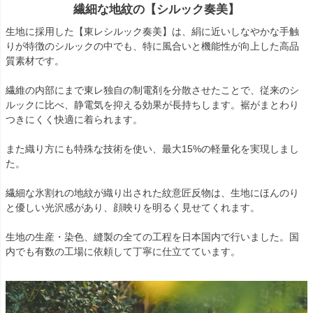
繊細な地紋の【シルック奏美】
生地に採用した【東レシルック奏美】は、絹に近いしなやかな手触
りが特徴のシルックの中でも、特に風合いと機能性が向上した高品
質素材です。
繊維の内部にまで東レ独自の制電剤を分散させたことで、従来のシ
ルックに比べ、静電気を抑える効果が長持ちします。裾がまとわり
つきにくく快適に着られます。
また織り方にも特殊な技術を使い、最大15%の軽量化を実現しまし
た。
繊細な氷割れの地紋が織り出された紋意匠反物は、生地にほんのり
と優しい光沢感があり、顔映りを明るく見せてくれます。
生地の生産・染色、縫製の全ての工程を日本国内で行いました。国
内でも有数の工場に依頼して丁寧に仕立てています。