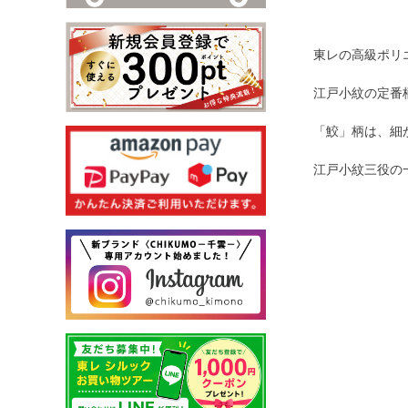
東レの高級ポリ
江戸小紋の定番
「鮫」柄は、細
江戸小紋三役の