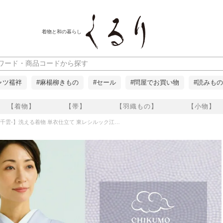
着物と和の暮らし
ャツ襦袢
#麻楊柳きもの
#セール
#問屋でお買い物
#読みもの
【着物】
【帯】
【羽織もの】
【小物】
千雲-】洗える着物 単衣仕立て 東レシルック江戸小紋 鮫/青藤 くるり