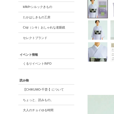
kifkif×シルックきもの
たかはしきもの工房
Ciqi（シキ）おしゃれな老眼鏡
セレクトブランド
イベント情報
くるりイベントINFO
読み物
【CHIKUMO-千雲-】について
ちょっと、読みもの。
大人のチョイゆる時間