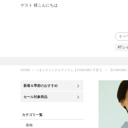
ゲスト 様こんにちは
検索
#Tシ
HOME
くるりオリジナルアイテム【CHIKUMO-千雲-】
【CHIKUMO-
新着＆季節のおすすめ
セール対象商品
カテゴリ一覧
着物