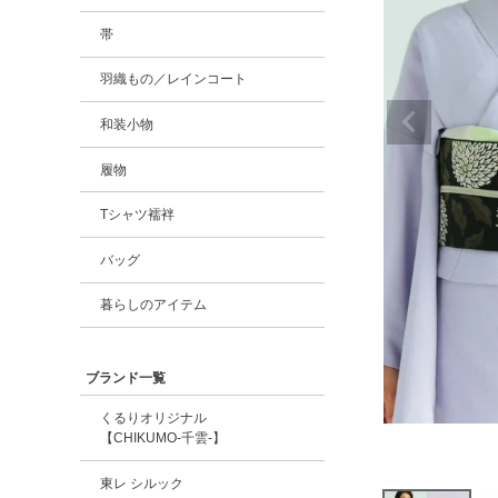
帯
羽織もの／レインコート
和装小物
履物
Tシャツ襦袢
バッグ
暮らしのアイテム
ブランド一覧
くるりオリジナル
【CHIKUMO-千雲-】
東レ シルック