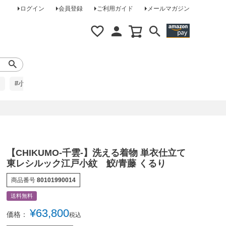
ログイン
会員登録
ご利用ガイド
メールマガジン
#小柄な方に
#レインコート
#ほめられ草履
【CHIKUMO-千雲-】洗える着物 単衣仕立て
東レシルック江戸小紋 鮫/青藤 くるり
商品番号
80101990014
送料無料
¥
63,800
価格：
税込