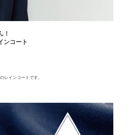
ん！
インコート
想のレインコートです。