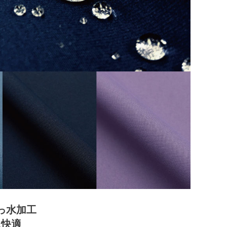
っ水加工
に快適