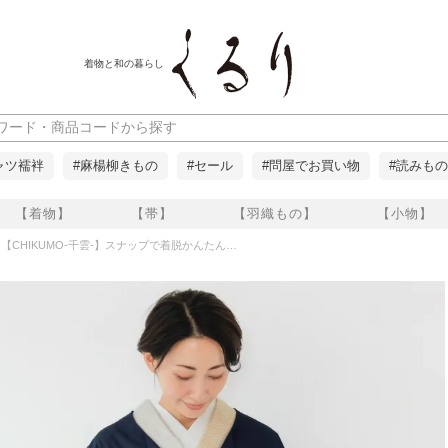
着物と和の暮らし
ャツ襦袢
#麻楊柳きもの
#セール
#問屋でお買い物
#読みもの
【着物】
【帯】
【羽織もの】
【小物】
雲-】スナップで着脱かんたん！ムレないはっ水で快適なレインコート（上下セット/収納バッグ付き） ネイビー 晴雨兼用 くるり