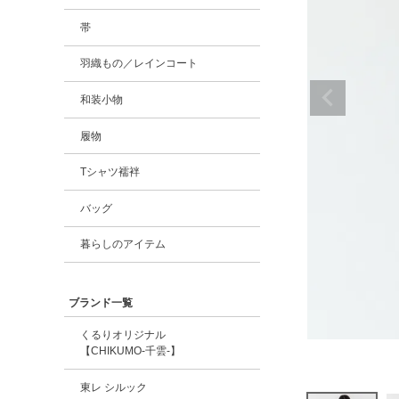
帯
羽織もの／レインコート
和装小物
履物
Tシャツ襦袢
バッグ
暮らしのアイテム
ブランド一覧
くるりオリジナル
【CHIKUMO-千雲-】
東レ シルック