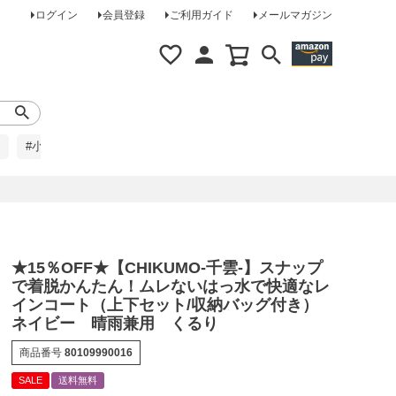
ログイン
会員登録
ご利用ガイド
メールマガジン
#小柄な方に
#レインコート
#ほめられ草履
★15％OFF★【CHIKUMO-千雲-】スナップ
で着脱かんたん！ムレないはっ水で快適なレ
インコート（上下セット/収納バッグ付き）
ネイビー 晴雨兼用 くるり
商品番号
80109990016
SALE
送料無料