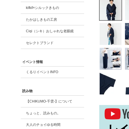
kifkif×シルックきもの
たかはしきもの工房
Ciqi（シキ）おしゃれな老眼鏡
セレクトブランド
イベント情報
くるりイベントINFO
読み物
【CHIKUMO-千雲-】について
ちょっと、読みもの。
大人のチョイゆる時間