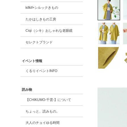
kifkif×シルックきもの
たかはしきもの工房
Ciqi（シキ）おしゃれな老眼鏡
セレクトブランド
イベント情報
くるりイベントINFO
読み物
【CHIKUMO-千雲-】について
ちょっと、読みもの。
大人のチョイゆる時間