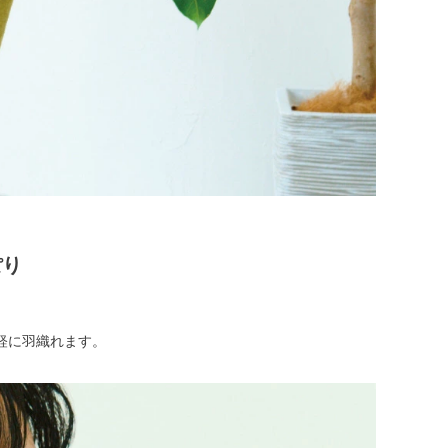
ト
ぽり
。
軽に羽織れます。