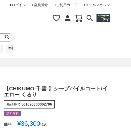
ログイン
会員登録
ご利用ガイド
メールマガジン
#小柄な方に
#レインコート
#ほめられ草履
【CHIKUMO-千雲-】シープパイルコート/イ
エロー くるり
商品番号
501096300062796
送料無料
¥
36,300
価格：
税込