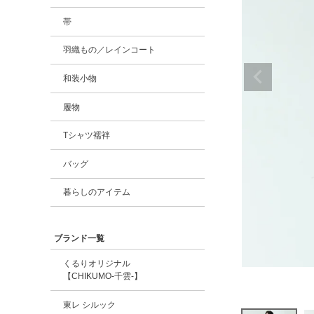
帯
羽織もの／レインコート
和装小物
履物
Tシャツ襦袢
バッグ
暮らしのアイテム
ブランド一覧
くるりオリジナル
【CHIKUMO-千雲-】
東レ シルック