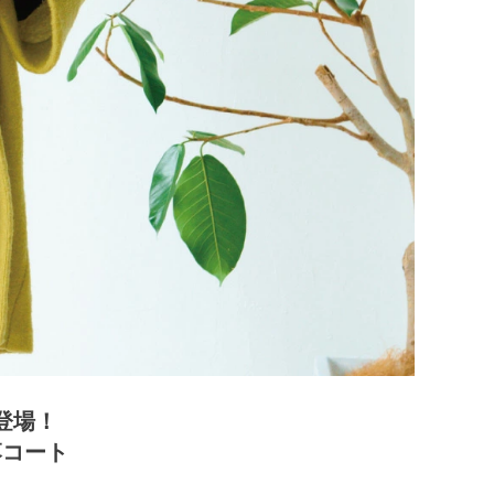
登場！
落コート