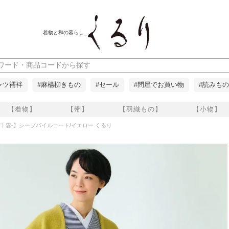
着物と和の暮らし
ャツ襦袢
#麻楊柳きもの
#セール
#問屋でお買い物
#読みもの
【着物】
【帯】
【羽織もの】
【小物】
O-千雲-】シープパイルコート/イエロー くるり