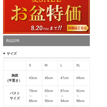
商品説明
サイズ
S
M
L
XL
胸囲
43cm
45cm
47cm
49cm
(平置き）
79cm
83cm
87cm
91cm
バスト
～
～
～
～
サイズ
86cm
90cm
94cm
98cm