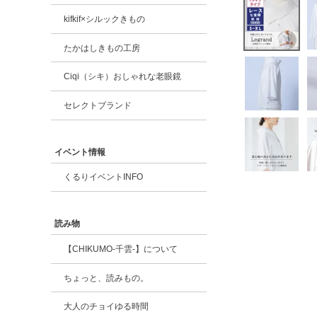
kifkif×シルックきもの
たかはしきもの工房
Ciqi（シキ）おしゃれな老眼鏡
セレクトブランド
イベント情報
くるりイベントINFO
読み物
【CHIKUMO-千雲-】について
ちょっと、読みもの。
大人のチョイゆる時間