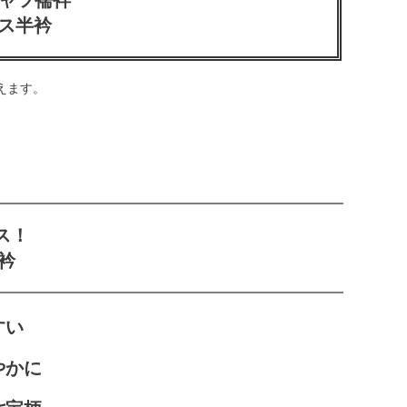
ス半衿
えます。
ス！
衿
やすい
やかに