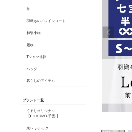
帯
羽織もの／レインコート
和装小物
履物
Tシャツ襦袢
バッグ
暮らしのアイテム
ブランド一覧
くるりオリジナル
【CHIKUMO-千雲-】
東レ シルック