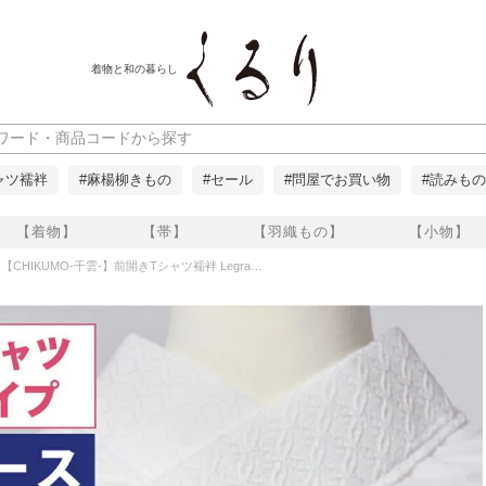
着物と和の暮らし
ャツ襦袢
#麻楊柳きもの
#セール
#問屋でお買い物
#読みもの
【着物】
【帯】
【羽織もの】
【小物】
O-千雲-】前開きTシャツ襦袢 Legrand（ルグラン）Tシャツタイプ レース 半衿 七宝 S～XL くるり