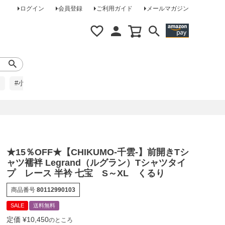
ログイン
会員登録
ご利用ガイド
メールマガジン
#小柄な方に
#レインコート
#ほめられ草履
★15％OFF★【CHIKUMO-千雲-】前開きTシ
ャツ襦袢 Legrand（ルグラン）Tシャツタイ
プ レース 半衿 七宝 S～XL くるり
商品番号
80112990103
SALE
送料無料
定価
¥
10,450
のところ