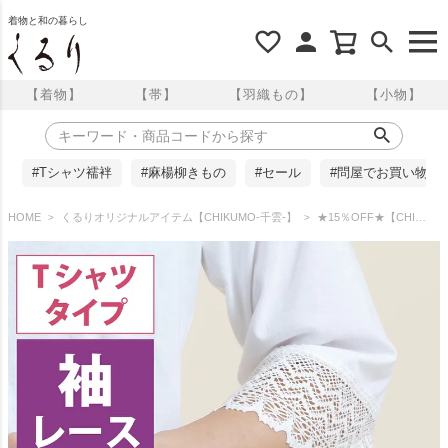
着物と和の暮らし
【着物】
【帯】
【羽織もの】
【小物】
#Tシャツ襦袢
#麻楊柳きもの
#セール
#問屋でお買い物
HOME
くるりオリジナルアイテム【CHIKUMO-千雲-】
★15％OFF★【CHIKUMO-千雲-】前開きTシャツ襦袢 Legrand（ルグラン）Tシャツタイプ レース袖 塩瀬半衿 S～XL くるり