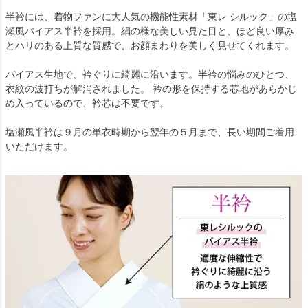
半衿には、着物ファンに大人気の機能性素材「東レ シルック」の塩
瀬風バイアス半衿を採用。絹の様な美しい見た目と、ほど良い厚み
とハリのある上質な質感で、お顔まわりを美しく見せてくれます。
バイアス生地で、衿ぐりに綺麗に沿います。半衿の悩みのひとつ、
衣紋の波打ちが解消されました。 衿の形を保持する芯地があらかじ
め入っているので、衿芯は不要です。
塩瀬風半衿は９月の単衣時期から翌年の５月まで、長い期間ご着用
いただけます。