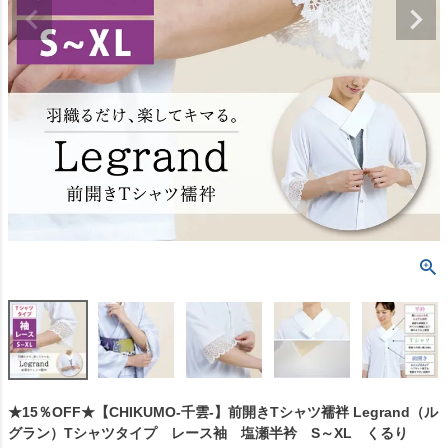
★15％OFF★【CHIKUMO-千雲-】前開きTシャツ襦袢 Legrand（ル
グラン）Tシャツタイプ レース袖 塩瀬半衿 S～XL くるり