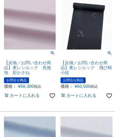
【反物／お問い合わせ商
【反物／お問い合わせ商
品】東レシルック 色無
品】東レシルック 飛び柄
地 彩かさね
小紋
お問合せ商品
お問合せ商品
価格：
¥
58,300
価格：
¥
60,500
税込
税込
カートに入れる
カートに入れる