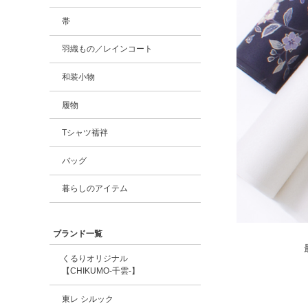
帯
羽織もの／レインコート
和装小物
履物
Tシャツ襦袢
バッグ
暮らしのアイテム
ブランド一覧
くるりオリジナル
【CHIKUMO-千雲-】
東レ シルック