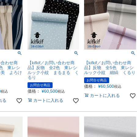
問い合わせ商
【kifkif／お問い合わせ商
【kifkif／お問い合わせ商
色 東レシ
品】反物 全2色 東レシ
品】反物 全5色 東レシ
奏美 よろけ
ルック小紋 まるまる く
ルック小紋 細縞 くるり
るり
お問合せ商品
お問合せ商品
価格：
¥
60,500
税込
0
価格：
¥
60,500
税込
税込
カートに入れる
れる
カートに入れる