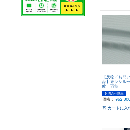
【反物／お問
品】東レシル
紋 万筋
お問合せ商品
価格：
¥
52,80
カートに入