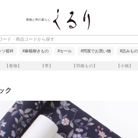
着物と和の暮らし
ャツ襦袢
#麻楊柳きもの
#セール
#問屋でお買い物
#読みもの
【着物】
【帯】
【羽織もの】
【小物】
ック