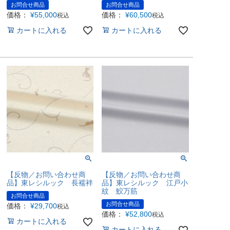
お問合せ商品
お問合せ商品
価格：
¥
55,000
価格：
¥
60,500
税込
税込
カートに入れる
カートに入れる
【反物／お問い合わせ商
【反物／お問い合わせ商
品】東レシルック 長襦袢
品】東レシルック 江戸小
紋 鮫万筋
お問合せ商品
お問合せ商品
価格：
¥
29,700
税込
価格：
¥
52,800
税込
カートに入れる
カートに入れる