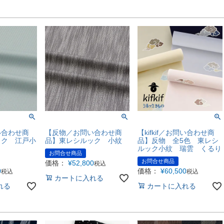
い合わせ商
【反物／お問い合わせ商
【kifkif／お問い合わせ商
ック 江戸小
品】東レシルック 小紋
品】反物 全5色 東レシ
ルック小紋 瑞雲 くるり
お問合せ商品
お問合せ商品
価格：
¥
52,800
税込
0
価格：
¥
60,500
税込
税込
カートに入れる
れる
カートに入れる