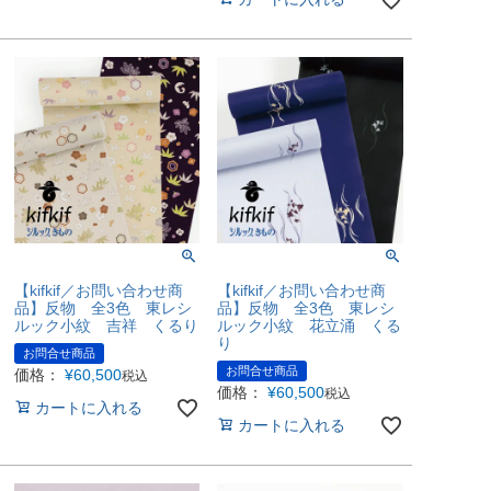
【kifkif／お問い合わせ商
【kifkif／お問い合わせ商
品】反物 全3色 東レシ
品】反物 全3色 東レシ
ルック小紋 吉祥 くるり
ルック小紋 花立涌 くる
り
お問合せ商品
お問合せ商品
価格：
¥
60,500
税込
価格：
¥
60,500
税込
カートに入れる
カートに入れる