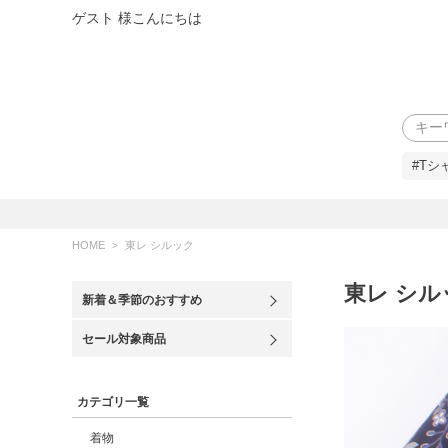
ゲスト 様こんにちは
検索
#Tシ
HOME
東レ シルック
東レ シル
新着＆季節のおすすめ
セール対象商品
カテゴリ一覧
着物