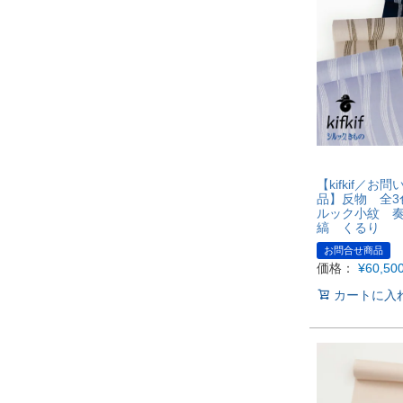
【kifkif／お
品】反物 全3
ルック小紋 
縞 くるり
お問合せ商品
価格：
¥
60,50
カートに入