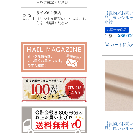
らをご確認ください。
【反物／お問
サイズのご案内
品】東レシル
オリジナル商品のサイズはこち
小紋
らをご確認ください。
お問合せ商品
価格：
¥
66,00
カートに入
【反物／お問
品】東レシル