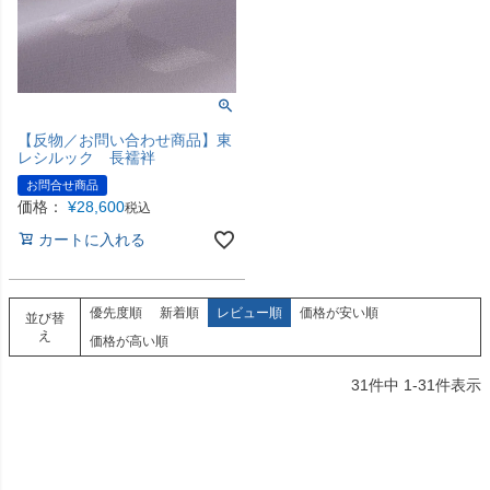
【反物／お問い合わせ商品】東
レシルック 長襦袢
お問合せ商品
価格：
¥
28,600
税込
カートに入れる
優先度順
新着順
レビュー順
価格が安い順
並び替
え
価格が高い順
31
件中
1
-
31
件表示