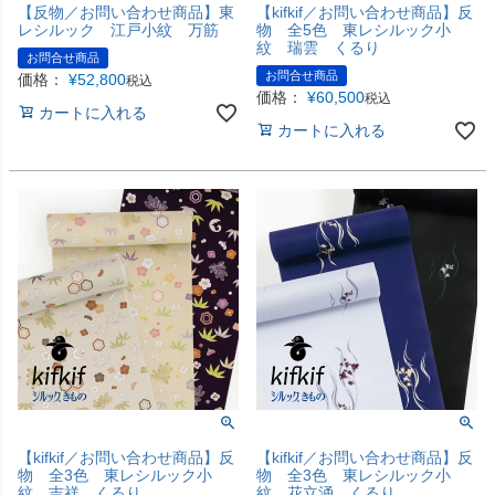
【反物／お問い合わせ商品】東
【kifkif／お問い合わせ商品】反
レシルック 江戸小紋 万筋
物 全5色 東レシルック小
紋 瑞雲 くるり
お問合せ商品
お問合せ商品
価格：
¥
52,800
税込
価格：
¥
60,500
税込
カートに入れる
カートに入れる
【kifkif／お問い合わせ商品】反
【kifkif／お問い合わせ商品】反
物 全3色 東レシルック小
物 全3色 東レシルック小
紋 吉祥 くるり
紋 花立涌 くるり