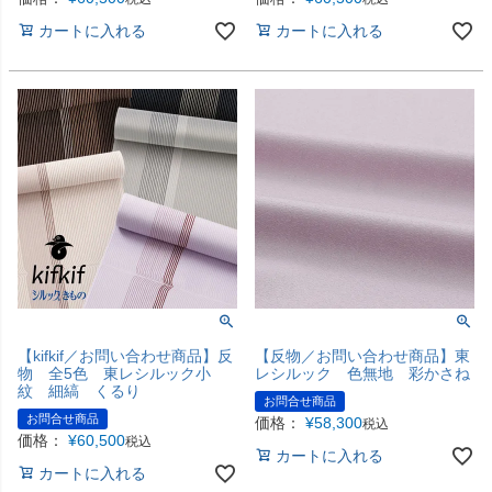
カートに入れる
カートに入れる
【kifkif／お問い合わせ商品】反
【反物／お問い合わせ商品】東
物 全5色 東レシルック小
レシルック 色無地 彩かさね
紋 細縞 くるり
お問合せ商品
お問合せ商品
価格：
¥
58,300
税込
価格：
¥
60,500
税込
カートに入れる
カートに入れる