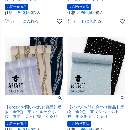
お問合せ商品
お問合せ商品
価格：
¥
60,500
価格：
¥
60,500
税込
税込
カートに入れる
カートに入れる
【kifkif／お問い合わせ商品】反
【kifkif／お問い合わせ商品】反
物 全3色 東レシルック小
物 全2色 東レシルック小
紋 奏美 よろけ縞 くるり
紋 まるまる くるり
お問合せ商品
お問合せ商品
価格：
¥
60,500
価格：
¥
60,500
税込
税込