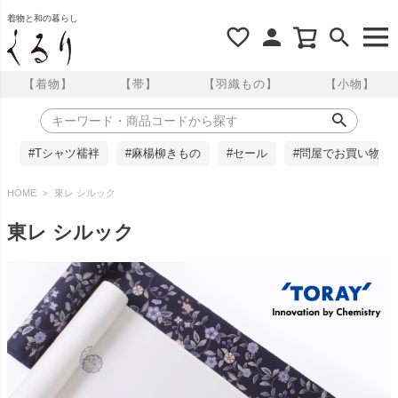
着物と和の暮らし
【着物】
【帯】
【羽織もの】
【小物】
#Tシャツ襦袢
#麻楊柳きもの
#セール
#問屋でお買い物
HOME
東レ シルック
東レ シルック