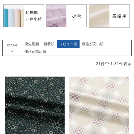
優先度順
新着順
レビュー順
価格が安い順
並び替
え
価格が高い順
31
件中
1
-
31
件表示