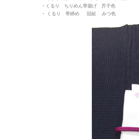
・
くるり ちりめん帯揚げ 芥子色
・
くるり 帯締め 冠組 みつ色