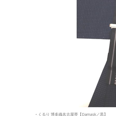
・
くるり 博多織名古屋帯【Damask／黒】