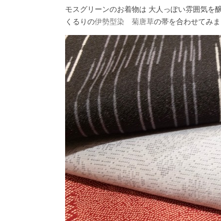
モスグリーンのお着物は 大人っぽい雰囲気を
くるりの
伊勢型染 菊唐草
の帯を合わせてみま