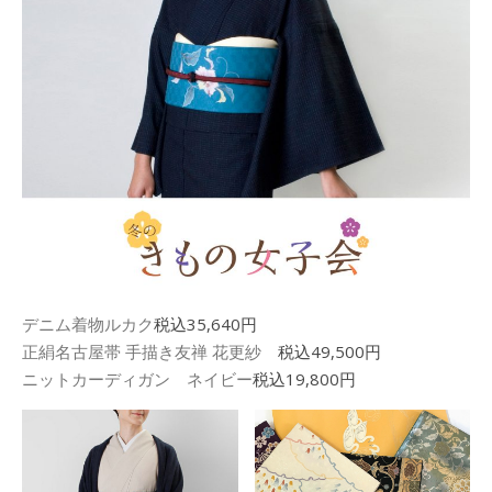
デニム着物ルカク
税込35,640円
正絹名古屋帯 手描き友禅 花更紗
税込49,500円
ニットカーディガン ネイビー
税込19,800円