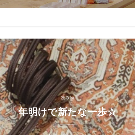
読み物
読み物
読み物
単衣コーディネートセット☆
年明けで新たな一歩☆
総柄の洗える着物