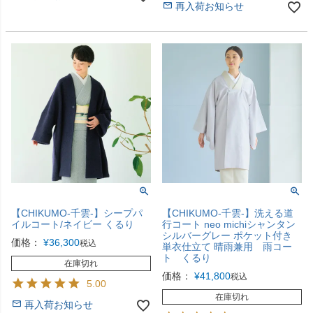
再入荷お知らせ
【CHIKUMO-千雲-】シープパ
【CHIKUMO-千雲-】洗える道
イルコート/ネイビー くるり
行コート neo michiシャンタン
シルバーグレー ポケット付き
価格：
¥
36,300
税込
単衣仕立て 晴雨兼用 雨コー
ト くるり
在庫切れ
価格：
¥
41,800
税込
5.00
在庫切れ
再入荷お知らせ