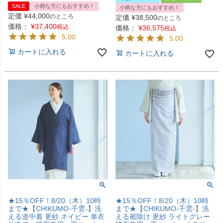
SALE
小柄な方にもおすすめ！
小柄な方にもおすすめ！
定価
¥
44,000
のところ
定価
¥
38,500
のところ
価格：
¥
37,400
税込
価格：
¥
36,575
税込
5.00
5.00
カートに入れる
カートに入れる
★15％OFF！8/20（木）10時
★15％OFF！8/20（木）10時
まで★【CHIKUMO-千雲-】洗
まで★【CHIKUMO-千雲-】洗
える道中着 更紗 ネイビー 単衣
える裾除け 更紗 ライトグレー