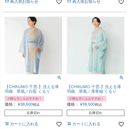
再入荷お知らせ
再入荷お知らせ
【CHIKUMO-千雲-】洗える薄
【CHIKUMO-千雲-】洗える薄
羽織 翠風／白藍 くるり
羽織 翠風／薄青磁 くるり
小柄な方にもおすすめ！
小柄な方にもおすすめ！
価格：
¥
38,500
価格：
¥
38,500
税込
税込
在庫切れ
在庫切れ
カートに入れる
カートに入れる