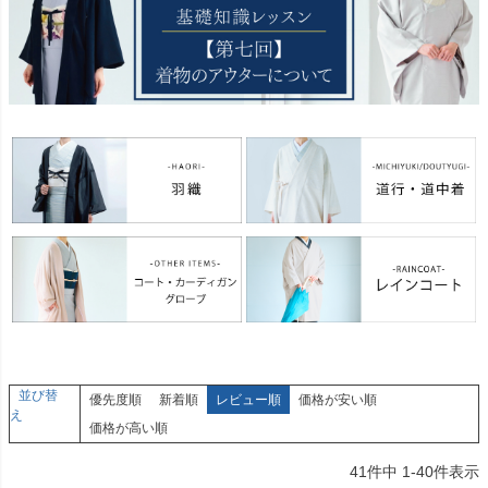
並び替
優先度順
新着順
レビュー順
価格が安い順
え
価格が高い順
41
件中
1
-
40
件表示