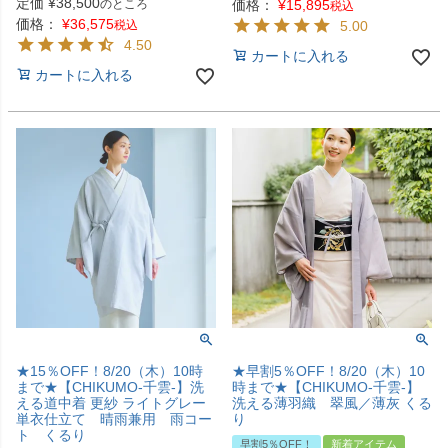
定価
¥
38,500
のところ
価格：
¥
15,895
税込
価格：
¥
36,575
税込
5.00
4.50
カートに入れる
カートに入れる
★15％OFF！8/20（木）10時
★早割5％OFF！8/20（木）10
まで★【CHIKUMO-千雲-】洗
時まで★【CHIKUMO-千雲-】
える道中着 更紗 ライトグレー
洗える薄羽織 翠風／薄灰 くる
単衣仕立て 晴雨兼用 雨コー
り
ト くるり
早割5％OFF！
新着アイテム