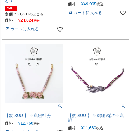
るり
価格：
¥
49,995
税込
SALE
カートに入れる
定価
¥
30,800
のところ
価格：
¥
24,024
税込
カートに入れる
【数-SUU-】 羽織紐/牡丹
【数-SUU-】 羽織紐 /蛸の羽織
紐
価格：
¥
12,760
税込
価格：
¥
11,660
税込