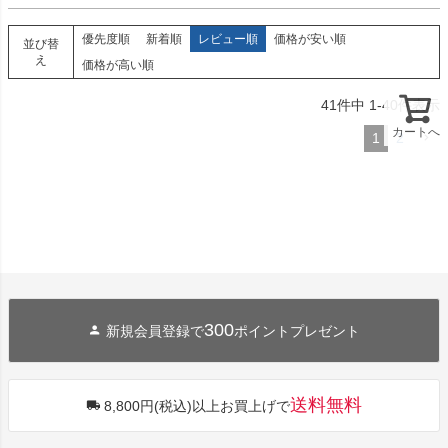
優先度順
新着順
レビュー順
価格が安い順
並び替
え
価格が高い順
41
件中
1
-
40
件表示
カートへ
1
2
300
新規会員登録で
ポイントプレゼント
送料無料
8,800円(税込)以上お買上げで