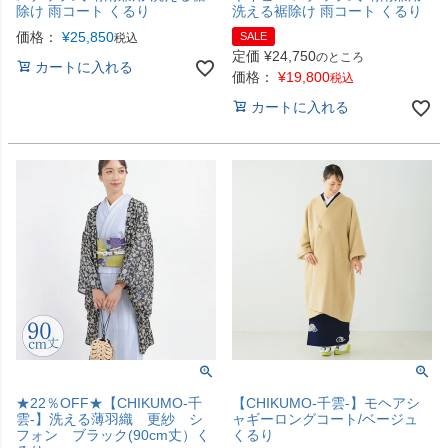
除け 雨コート くるり
洗える裾除け 雨コート くるり
価格：
¥
25,850
SALE
税込
定価
¥
24,750
のところ
カートに入れる
価格：
¥
19,800
税込
カートに入れる
★22％OFF★【CHIKUMO-千
【CHIKUMO-千雲-】モヘアシ
雲-】洗える薄羽織 更紗 シ
ャギーロングコート/ベージュ
フォン ブラック(90cm丈）く
くるり