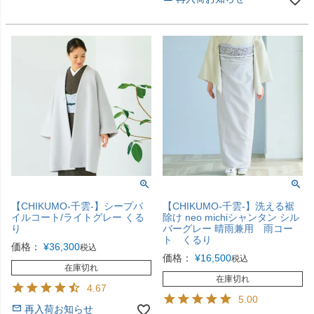
【CHIKUMO-千雲-】シープパ
【CHIKUMO-千雲-】洗える裾
イルコート/ライトグレー くる
除け neo michiシャンタン シル
り
バーグレー 晴雨兼用 雨コー
ト くるり
価格：
¥
36,300
税込
価格：
¥
16,500
税込
在庫切れ
在庫切れ
4.67
5.00
再入荷お知らせ