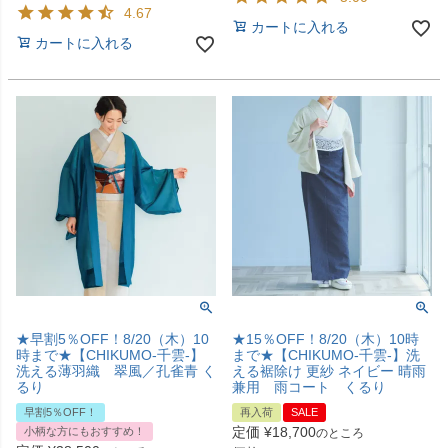
4.67
カートに入れる
カートに入れる
★早割5％OFF！8/20（木）10
★15％OFF！8/20（木）10時
時まで★【CHIKUMO-千雲-】
まで★【CHIKUMO-千雲-】洗
洗える薄羽織 翠風／孔雀青 く
える裾除け 更紗 ネイビー 晴雨
るり
兼用 雨コート くるり
早割5％OFF！
再入荷
SALE
定価
¥
18,700
小柄な方にもおすすめ！
のところ