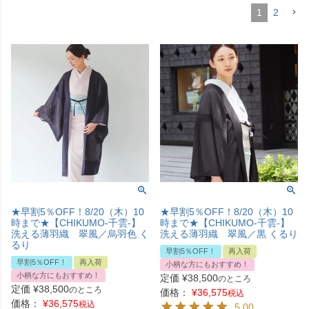
1
2
★早割5％OFF！8/20（木）10
★早割5％OFF！8/20（木）10
時まで★【CHIKUMO-千雲-】
時まで★【CHIKUMO-千雲-】
洗える薄羽織 翠風／烏羽色 く
洗える薄羽織 翠風／黒 くるり
るり
早割5％OFF！
再入荷
早割5％OFF！
再入荷
小柄な方にもおすすめ！
小柄な方にもおすすめ！
定価
¥
38,500
のところ
定価
¥
38,500
のところ
価格：
¥
36,575
税込
価格：
¥
36,575
税込
5.00