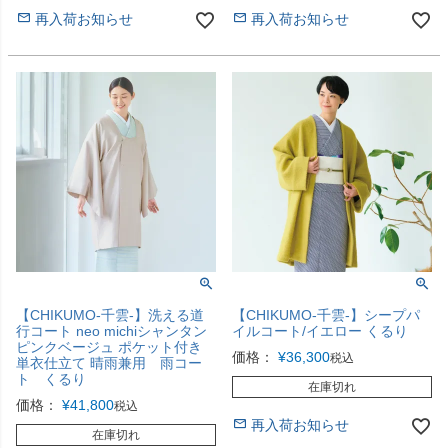
再入荷お知らせ
再入荷お知らせ
【CHIKUMO-千雲-】洗える道
【CHIKUMO-千雲-】シープパ
行コート neo michiシャンタン
イルコート/イエロー くるり
ピンクベージュ ポケット付き
価格：
¥
36,300
税込
単衣仕立て 晴雨兼用 雨コー
ト くるり
在庫切れ
価格：
¥
41,800
税込
再入荷お知らせ
在庫切れ