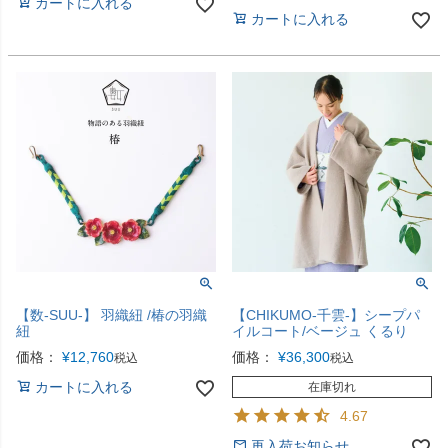
カートに入れる
カートに入れる
【数-SUU-】 羽織紐 /椿の羽織
【CHIKUMO-千雲-】シープパ
紐
イルコート/ベージュ くるり
価格：
¥
12,760
価格：
¥
36,300
税込
税込
カートに入れる
在庫切れ
4.67
再入荷お知らせ