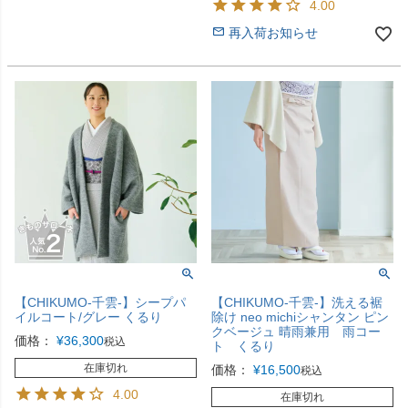
4.00
再入荷お知らせ
【CHIKUMO-千雲-】シープパ
【CHIKUMO-千雲-】洗える裾
イルコート/グレー くるり
除け neo michiシャンタン ピン
クベージュ 晴雨兼用 雨コー
価格：
¥
36,300
税込
ト くるり
在庫切れ
価格：
¥
16,500
税込
4.00
在庫切れ