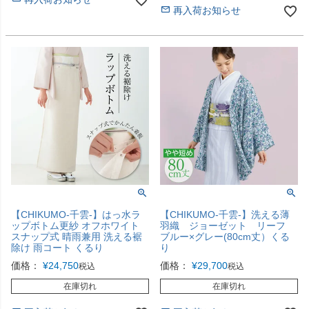
再入荷お知らせ
【CHIKUMO-千雲-】はっ水ラ
【CHIKUMO-千雲-】洗える薄
ップボトム更紗 オフホワイト
羽織 ジョーゼット リーフ
スナップ式 晴雨兼用 洗える裾
ブルー×グレー(80cm丈）くる
除け 雨コート くるり
り
価格：
¥
24,750
価格：
¥
29,700
税込
税込
在庫切れ
在庫切れ