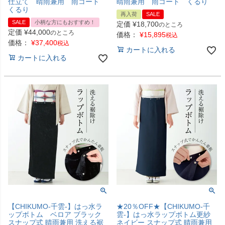
仕立て 晴雨兼用 雨コート
晴雨兼用 雨コート くるり
くるり
再入荷
SALE
SALE
小柄な方にもおすすめ！
定価
¥
18,700
のところ
定価
¥
44,000
のところ
価格：
¥
15,895
税込
価格：
¥
37,400
税込
カートに入れる
カートに入れる
【CHIKUMO-千雲-】はっ水ラ
★20％OFF★【CHIKUMO-千
ップボトム ベロア ブラック
雲-】はっ水ラップボトム更紗
スナップ式 晴雨兼用 洗える裾
ネイビー スナップ式 晴雨兼用