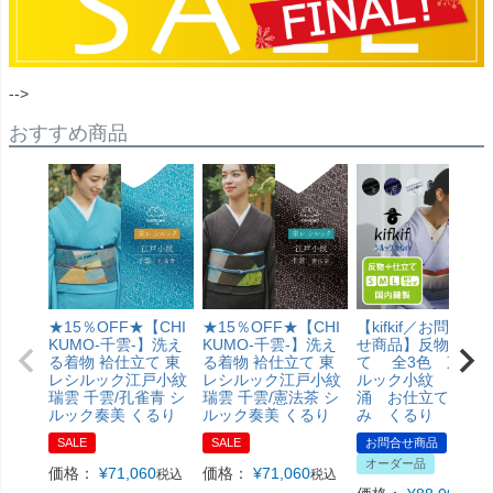
-->
おすすめ商品
★15％OFF★【CHI
★15％OFF★【CHI
【kifkif／お問い合
KUMO-千雲-】洗え
KUMO-千雲-】洗え
せ商品】反物＋仕
る着物 袷仕立て 東
る着物 袷仕立て 東
て 全3色 東レシ
レシルック江戸小紋
レシルック江戸小紋
ルック小紋 花立
瑞雲 千雲/孔雀青 シ
瑞雲 千雲/憲法茶 シ
涌 お仕立て代込
ルック奏美 くるり
ルック奏美 くるり
み くるり
SALE
SALE
お問合せ商品
オーダー品
価格：
¥
71,060
価格：
¥
71,060
税込
税込