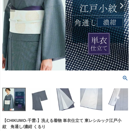
【CHIKUMO-千雲-】洗える着物 単衣仕立て 東レシルック江戸小
紋 角通し/濃紺 くるり