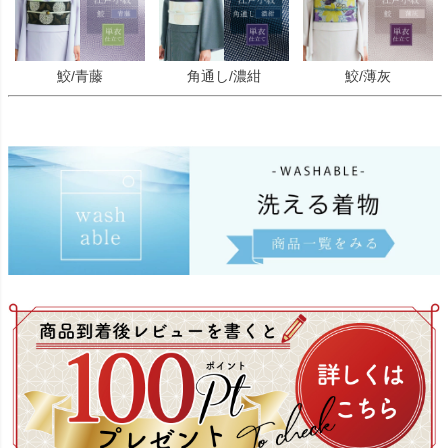
鮫/青藤
角通し/濃紺
鮫/薄灰