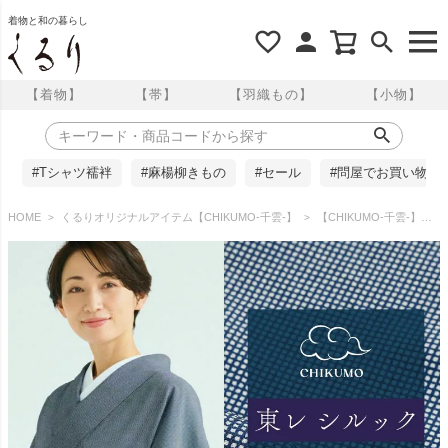
着物と和の暮らし
【着物】
【帯】
【羽織もの】
【小物】
#Tシャツ襦袢
#麻楊柳きもの
#セール
#問屋でお買い物
HOME
くるりオリジナルアイテム【CHIKUMO-千雲-】
【CHIKUMO-千雲-】洗える着物 単衣仕立て 東レシルック江戸小紋 角通し/濃紺 くるり