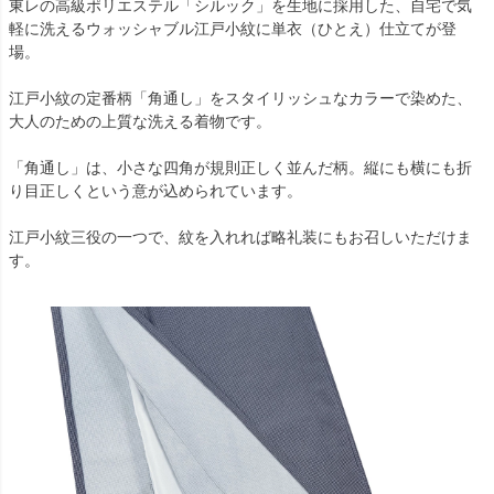
東レの高級ポリエステル「シルック」を生地に採用した、自宅で気
軽に洗えるウォッシャブル江戸小紋に単衣（ひとえ）仕立てが登
場。
江戸小紋の定番柄「角通し」をスタイリッシュなカラーで染めた、
大人のための上質な洗える着物です。
「角通し」は、小さな四角が規則正しく並んだ柄。縦にも横にも折
り目正しくという意が込められています。
江戸小紋三役の一つで、紋を入れれば略礼装にもお召しいただけま
す。