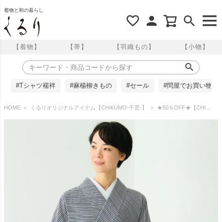
着物と和の暮らし
【着物】
【帯】
【羽織もの】
【小物】
#Tシャツ襦袢
#麻楊柳きもの
#セール
#問屋でお買い物
HOME
くるりオリジナルアイテム【CHIKUMO-千雲-】
★50％OFF★【CHIKUMO-千雲-】洗える着物 斜め縞/グレー 袷小紋 くるり