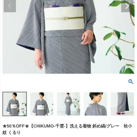
★50％OFF★【CHIKUMO-千雲-】洗える着物 斜め縞/グレー 袷小
紋 くるり