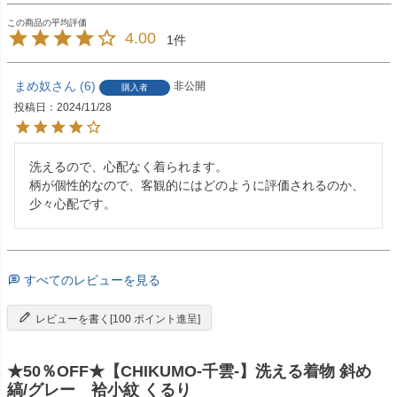
4.00
1
まめ奴
6
非公開
購入者
投稿日
2024/11/28
洗えるので、心配なく着られます。

柄が個性的なので、客観的にはどのように評価されるのか、
少々心配です。
すべてのレビューを見る
レビューを書く[100 ポイント進呈]
★50％OFF★【CHIKUMO-千雲-】洗える着物 斜め
縞/グレー 袷小紋 くるり