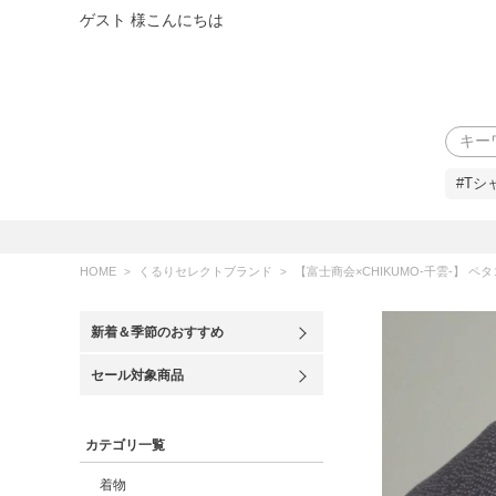
ゲスト 様こんにちは
検索
#Tシ
HOME
くるりセレクトブランド
【富士商会×CHIKUMO-千雲-】 
新着＆季節のおすすめ
セール対象商品
カテゴリ一覧
着物