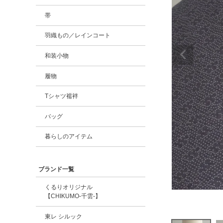
帯
羽織もの／レインコート
和装小物
履物
Tシャツ襦袢
バッグ
暮らしのアイテム
ブランド一覧
くるりオリジナル
【CHIKUMO-千雲-】
東レ シルック