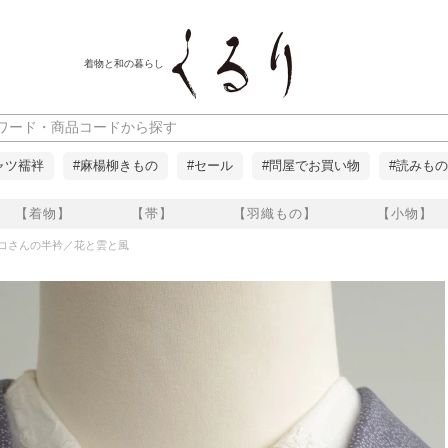
着物と和の暮らし
ャツ襦袢
#麻楊柳きもの
#セール
#問屋でお買い物
#読みもの
【着物】
【帯】
【羽織もの】
【小物】
ペタコさんの半衿／花と雲と風