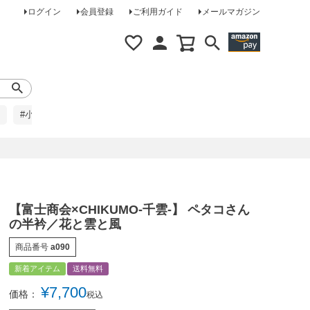
ログイン
会員登録
ご利用ガイド
メールマガジン
#小柄な方に
#レインコート
#ほめられ草履
【富士商会×CHIKUMO-千雲-】 ペタコさん
の半衿／花と雲と風
商品番号
a090
新着アイテム
送料無料
¥
7,700
価格：
税込