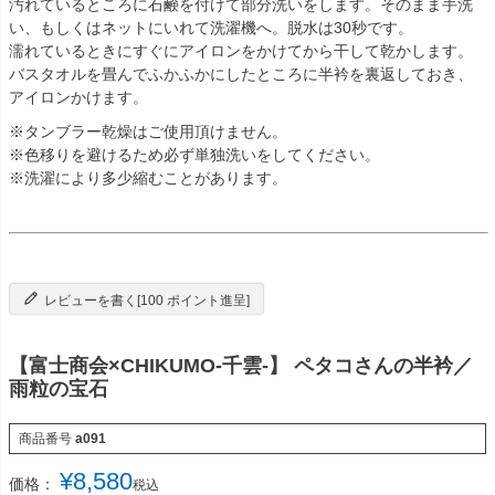
汚れているところに石鹸を付けて部分洗いをします。そのまま手洗
い、もしくはネットにいれて洗濯機へ。脱水は30秒です。
濡れているときにすぐにアイロンをかけてから干して乾かします。
バスタオルを畳んでふかふかにしたところに半衿を裏返しておき、
アイロンかけます。
※タンブラー乾燥はご使用頂けません。
※色移りを避けるため必ず単独洗いをしてください。
※洗濯により多少縮むことがあります。
レビューを書く[100 ポイント進呈]
【富士商会×CHIKUMO-千雲-】 ペタコさんの半衿／
雨粒の宝石
商品番号
a091
¥
8,580
価格：
税込