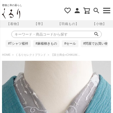
着物と和の暮らし
【着物】
【帯】
【羽織もの】
【小物】
#Tシャツ襦袢
#麻楊柳きもの
#セール
#問屋でお買い物
HOME
くるりセレクトブランド
【富士商会×CHIKUMO-千雲-】 ペタコさんの半衿／雨粒の宝石