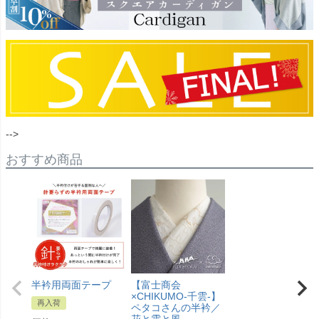
-->
おすすめ商品
半衿用両面テープ
【富士商会
×CHIKUMO-千雲-】
再入荷
ペタコさんの半衿／