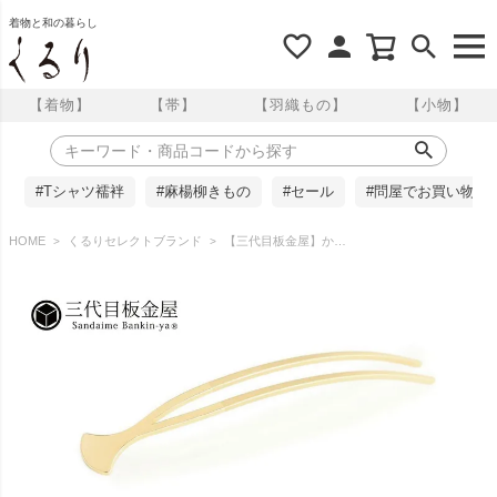
着物と和の暮らし
【着物】
【帯】
【羽織もの】
【小物】
#Tシャツ襦袢
#麻楊柳きもの
#セール
#問屋でお買い物
HOME
くるりセレクトブランド
【三代目板金屋】かんざし / 〈小粋〉Petit Hira gold