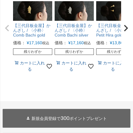
【三代目板金屋】か
【三代目板金屋】か
【三代目板金屋】
んざし / 〈小粋〉
んざし / 〈小粋〉
んざし / 〈小粋〉
Comb Bachi gold
Comb Bachi silver
Petit Hira gold
価格：
¥
17,160
価格：
¥
17,160
価格：
¥
13,860
税込
税込
税込
残りわずか
残りわずか
残りわずか
カートに入れ
カートに入れ
カートに入れ
る
る
る
300
新規会員登録で
ポイントプレゼント