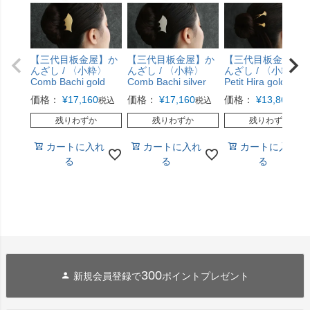
【三代目板金屋】か
【三代目板金屋】か
【三代目板金屋】
んざし / 〈小粋〉
んざし / 〈小粋〉
んざし / 〈小粋〉
Comb Bachi gold
Comb Bachi silver
Petit Hira gold
価格：
¥
17,160
価格：
¥
17,160
価格：
¥
13,860
税込
税込
税込
残りわずか
残りわずか
残りわずか
カートに入れ
カートに入れ
カートに入れ
る
る
る
300
新規会員登録で
ポイントプレゼント