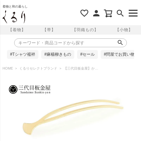
着物と和の暮らし
【着物】
【帯】
【羽織もの】
【小物】
#Tシャツ襦袢
#麻楊柳きもの
#セール
#問屋でお買い物
HOME
くるりセレクトブランド
【三代目板金屋】かんざし / 〈小粋〉Petit Hira gold