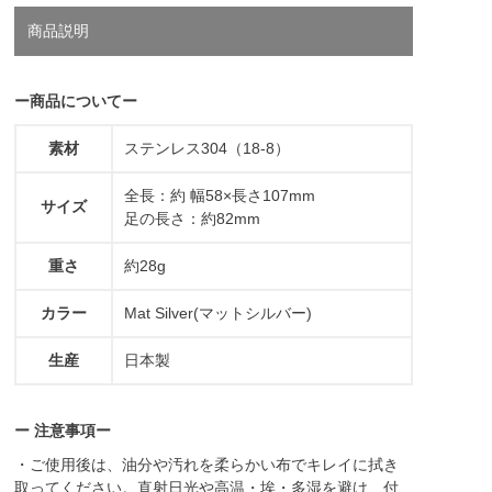
商品説明
ー商品についてー
素材
ステンレス304（18-8）
全長：約 幅58×長さ107mm
サイズ
足の長さ：約82mm
重さ
約28g
カラー
Mat Silver(マットシルバー)
生産
日本製
ー 注意事項ー
・ご使用後は、油分や汚れを柔らかい布でキレイに拭き
取ってください。直射日光や高温・埃・多湿を避け、付