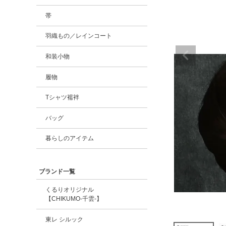
帯
羽織もの／レインコート
和装小物
履物
Tシャツ襦袢
バッグ
暮らしのアイテム
ブランド一覧
くるりオリジナル
【CHIKUMO-千雲-】
東レ シルック