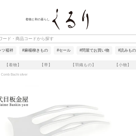
着物と和の暮らし
ャツ襦袢
#麻楊柳きもの
#セール
#問屋でお買い物
#読みもの
【着物】
【帯】
【羽織もの】
【小物】
Bachi silver