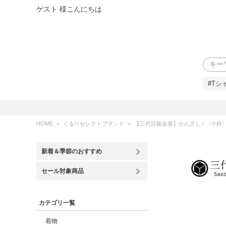
ゲスト 様こんにちは
検索
#Tシ
HOME
くるりセレクトブランド
【三代目板金屋】かんざし / 〈小粋〉Comb 
新着＆季節のおすすめ
セール対象商品
カテゴリ一覧
着物