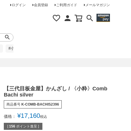
ログイン
会員登録
ご利用ガイド
メールマガジン
#小柄な方に
#レインコート
#ほめられ草履
【三代目板金屋】かんざし / 〈小粋〉Comb
Bachi silver
商品番号
K-COMB-BACHIS2396
¥
17,160
価格：
税込
[
156
ポイント進呈 ]