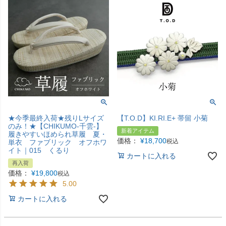
★今季最終入荷★残りLサイズ
【T.O.D】KI.RI.E+ 帯留 小菊
のみ！★【CHIKUMO-千雲-】
新着アイテム
履きやすいほめられ草履 夏・
価格：
¥
18,700
税込
単衣 ファブリック オフホワ
イト｜015 くるり
カートに入れる
再入荷
価格：
¥
19,800
税込
5.00
カートに入れる