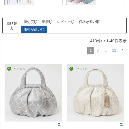
優先度順
新着順
レビュー順
価格が安い順
並び替
え
価格が高い順
413
件中
1
-
40
件表示
1
2
…
11