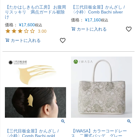
【たかはしきもの工房】 お腹周
【三代目板金屋】かんざし /
りスッキリ 満点ガードル裾除
〈小粋〉Comb Bachi silver
け
価格：
¥
17,160
税込
価格：
¥
17,600
税込
カートに入れる
3.00
カートに入れる
【三代目板金屋】かんざし /
【IWASA】カラーコードレー
〈小粋〉Comb Bachi gold
ス 二層式バッグ グレー