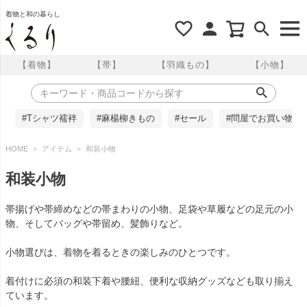
着物と和の暮らし
【着物】
【帯】
【羽織もの】
【小物】
#Tシャツ襦袢
#麻楊柳きもの
#セール
#問屋でお買い物
HOME
アイテム
和装小物
和装小物
帯揚げや帯締めなどの帯まわりの小物、足袋や草履などの足元の小
物、そしてバッグや帯留め、髪飾りなど。
小物選びは、着物を着るときの楽しみのひとつです。
着付けに必須の和装下着や腰紐、便利な収納グッズなども取り揃え
ています。