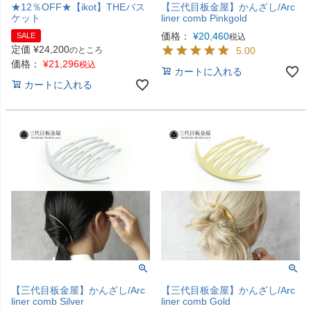
★12％OFF★【ikot】THEバス
【三代目板金屋】かんざし/Arc
ケット
liner comb Pinkgold
価格：
¥
20,460
SALE
税込
定価
¥
24,200
のところ
5.00
価格：
¥
21,296
税込
カートに入れる
カートに入れる
【三代目板金屋】かんざし/Arc
【三代目板金屋】かんざし/Arc
liner comb Silver
liner comb Gold