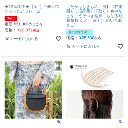
★12％OFF★【ikot】THEバス
【たかはしきもの工房】《在庫
ケット丸いフレーム
限り：旧品番》汗取りと爽やか
さを。うそつき襦袢にもなる補
SALE
整肌着 くノ一 麻子(くのいちあ
定価
¥
31,900
のところ
さこ)
価格：
¥
28,072
税込
夏におすすめ！
価格：
¥
25,300
税込
カートに入れる
カートに入れる