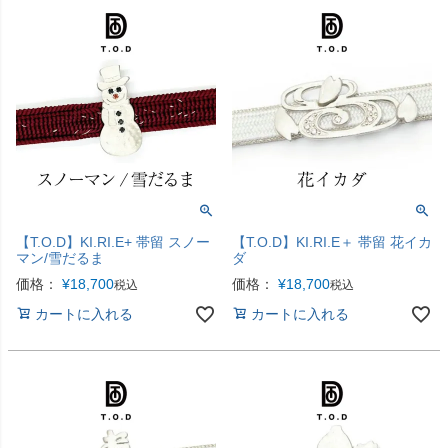
【T.O.D】KI.RI.E+ 帯留 スノー
【T.O.D】KI.RI.E＋ 帯留 花イカ
マン/雪だるま
ダ
価格：
¥
18,700
価格：
¥
18,700
税込
税込
カートに入れる
カートに入れる