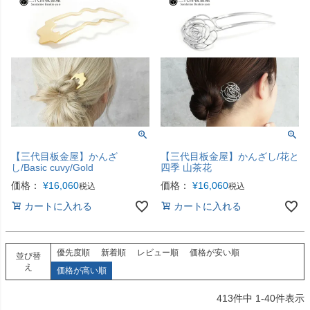
【三代目板金屋】かんざ
【三代目板金屋】かんざし/花と
し/Basic cuvy/Gold
四季 山茶花
価格：
¥
16,060
価格：
¥
16,060
税込
税込
カートに入れる
カートに入れる
優先度順
新着順
レビュー順
価格が安い順
並び替
え
価格が高い順
413
件中
1
-
40
件表示