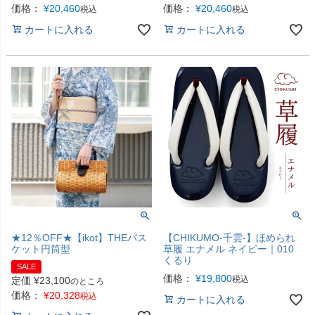
価格：
¥
20,460
価格：
¥
20,460
税込
税込
カートに入れる
カートに入れる
★12％OFF★【ikot】THEバス
【CHIKUMO-千雲-】ほめられ
ケット円筒型
草履 エナメル ネイビー｜010
くるり
SALE
価格：
¥
19,800
税込
定価
¥
23,100
のところ
価格：
¥
20,328
税込
カートに入れる