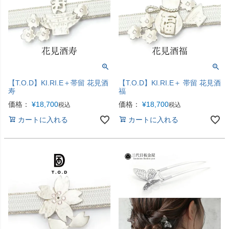
【T.O.D】KI.RI.E＋帯留 花見酒
【T.O.D】KI.RI.E＋ 帯留 花見酒
寿
福
価格：
¥
18,700
価格：
¥
18,700
税込
税込
カートに入れる
カートに入れる